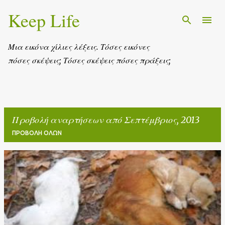
Keep Life
Μετάβαση στο κύριο περιεχόμενο
Μια εικόνα χίλιες λέξεις. Τόσες εικόνες
πόσες σκέψεις; Τόσες σκέψεις πόσες πράξεις;
Προβολή αναρτήσεων από Σεπτέμβριος, 2013
ΠΡΟΒΟΛΉ ΌΛΩΝ
Α
ν
α
ρ
τ