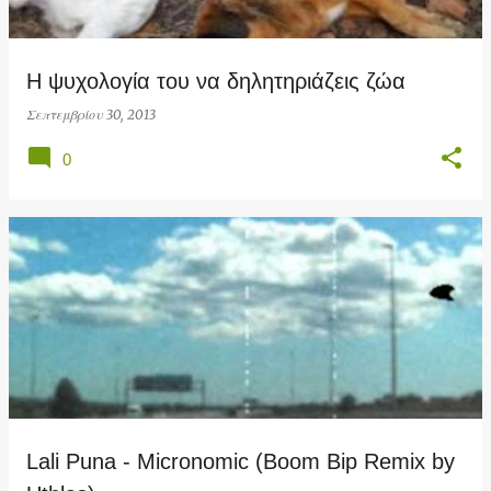
ή
σ
Η ψυχολογία του να δηλητηριάζεις ζώα
ε
ι
Σεπτεμβρίου 30, 2013
ς
0
Lali Puna - Micronomic (Boom Bip Remix by