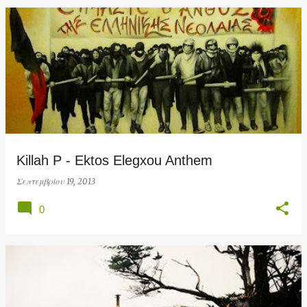
Killah P - Ektos Elegxou Anthem
Σεπτεμβρίου 19, 2013
0