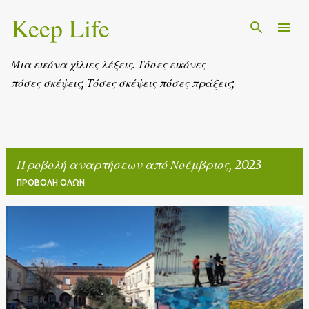
Keep Life
Μετάβαση στο κύριο περιεχόμενο
Μια εικόνα χίλιες λέξεις. Τόσες εικόνες
πόσες σκέψεις; Τόσες σκέψεις πόσες πράξεις;
Προβολή αναρτήσεων από Νοέμβριος, 2023
ΠΡΟΒΟΛΉ ΌΛΩΝ
Α
ν
α
ρ
τ