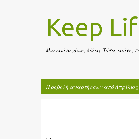
Keep Li
Μια εικόνα χίλιες λέξεις. Τόσες εικόνες 
Προβολή αναρτήσεων από Απρίλιος,
Α
PERSONAL THOUGHTS
ν
α
ρ