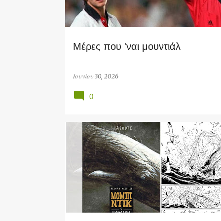
τ
ή
σ
Μέρες που 'ναι μουντιάλ
ε
ι
ς
Ιουνίου 30, 2026
0
SOCIAL