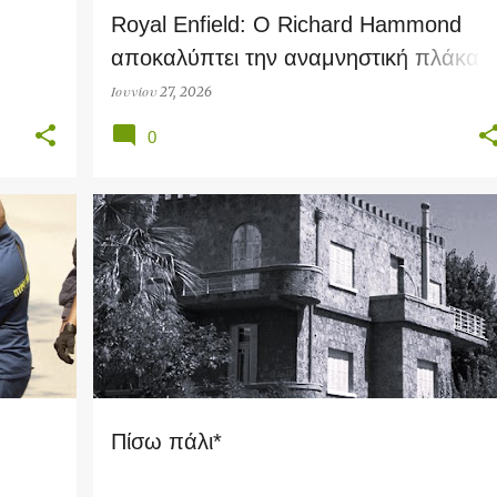
Royal Enfield: Ο Richard Hammond
αποκαλύπτει την αναμνηστική πλάκα
για τα 125 χρόνια της μάρκας στο
Ιουνίου 27, 2026
Redditch
0
PERSONAL THOUGHTS
Πίσω πάλι*