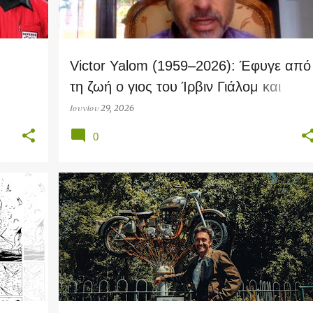
Victor Yalom (1959–2026): Έφυγε από
τη ζωή ο γιος του Ίρβιν Γιάλομ και
ιδρυτής του Psychotherapy.net
Ιουνίου 29, 2026
0
HISTORY