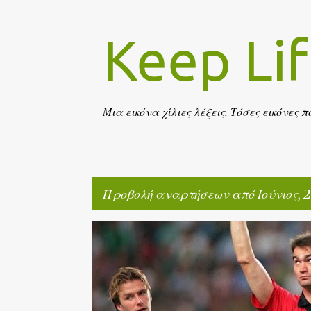
Keep Li
Μια εικόνα χίλιες λέξεις. Τόσες εικόνες 
Προβολή αναρτήσεων από Ιούνιος, 
Α
HISTORY
ν
α
ρ