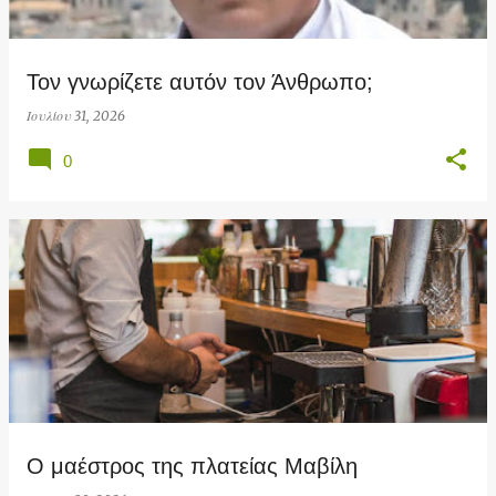
ή
σ
Τον γνωρίζετε αυτόν τον Άνθρωπο;
ε
ι
Ιουλίου 31, 2026
ς
0
Ο μαέστρος της πλατείας Μαβίλη