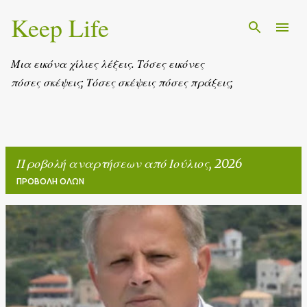
Keep Life
Μετάβαση στο κύριο περιεχόμενο
Μια εικόνα χίλιες λέξεις. Τόσες εικόνες
πόσες σκέψεις; Τόσες σκέψεις πόσες πράξεις;
Προβολή αναρτήσεων από Ιούλιος, 2026
ΠΡΟΒΟΛΉ ΌΛΩΝ
Α
ν
α
ρ
τ