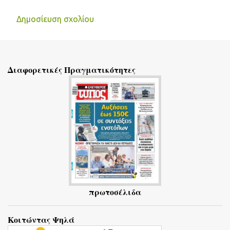
Δημοσίευση σχολίου
Σ
χ
ό
Διαφορετικές Πραγματικότητες
λ
ι
α
πρωτοσέλιδα
Κοιτώντας Ψηλά