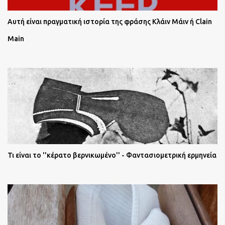
Αυτή είναι πραγματική ιστορία της φράσης Κλάιν Μάιν ή Clain
Main
Τι είναι το ''κέρατο βερνικωμένο'' - Φαντασιομετρική ερμηνεία