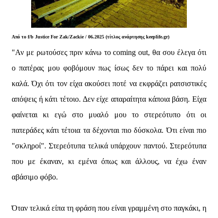
Από το f/b
Justice For Zak/Zackie / 06.2025 (τίτλος ανάρτησης keeplife.gr)
"Αν με ρωτούσες πριν κάνω το coming out, θα σου έλεγα ότι
ο πατέρας μου φοβόμουν πως ίσως δεν το πάρει και πολύ
καλά. Όχι ότι τον είχα ακούσει ποτέ να εκφράζει ρατσιστικές
απόψεις ή κάτι τέτοιο. Δεν είχε απαραίτητα κάποια βάση. Είχα
φαίνεται κι εγώ στο μυαλό μου το στερεότυπο ότι οι
πατεράδες κάτι τέτοια τα δέχονται πιο δύσκολα. Ότι είναι πιο
"σκληροί". Στερεότυπα τελικά υπάρχουν παντού. Στερεότυπα
που με έκαναν, κι εμένα όπως και άλλους, να έχω έναν
αβάσιμο φόβο.
Όταν τελικά είπα τη φράση που είναι γραμμένη στο παγκάκι, η