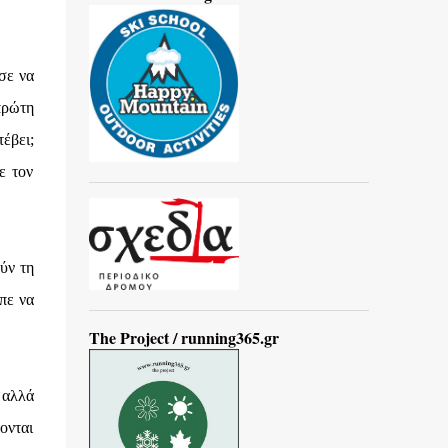
σε να
πρώτη
έβει;
ε τον
ύν τη
πε να
The Project / running365.gr
 αλλά
ονται