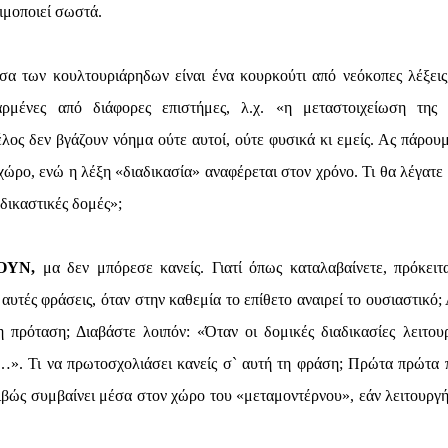
ιμοποιεί σωστά.
σα των κουλτουριάρηδων είναι ένα κουρκούτι από νεόκοπες λέξεις
αρμένες από διάφορες επιστήμες, λ.χ. «η μεταστοιχείωση της 
λος δεν βγάζουν νόημα ούτε αυτοί, ούτε φυσικά κι εμείς. Ας πάρουμ
ώρο, ενώ η λέξη «διαδικασία» αναφέρεται στον χρόνο. Τι θα λέγατε
αδικαστικές δομές»;
ΟΥΝ,
μα δεν μπόρεσε κανείς. Γιατί όπως καταλαβαίνετε, πρόκειτα
αυτές φράσεις, όταν στην καθεμία το επίθετο αναιρεί το ουσιαστικό;
 πρόταση; Διαβάστε λοιπόν: «Όταν οι δομικές διαδικασίες λειτου
». Τι να πρωτοσχολιάσει κανείς σ` αυτή τη φράση; Πρώτα πρώτα 
ριβώς συμβαίνει μέσα στον χώρο του «μεταμοντέρνου», εάν λειτουργ