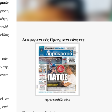
ρισία
όρηση
κέψη.
πειδή
είδος
Διαφορετικές Πραγματικότητες
 κάτι
ν της
νονται
πρωτοσέλιδα
εί να
η, ενώ