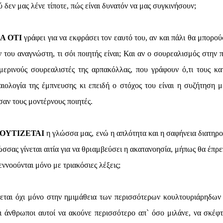
ύ δεν μας λένε τίποτε, πώς είναι δυνατόν να μας συγκινήσουν;
Α ΟΤΙ
γράφει για να εκφράσει τον εαυτό του, αν και πάλι θα μπορού
ν του αναγνώστη, τι σόι ποιητής είναι; Και αν ο σουρεαλισμός στην 
ερινούς σουρεαλιστές της αρπακόλλας, που γράφουν ό,τι τους κατ
αιολογία της έμπνευσης κι επειδή ο στόχος του είναι η συζήτηση μ
σαν τους μοντέρνους ποιητές.
ΛΟΥΤΙΖΕΤΑΙ
η γλώσσα μας, ενώ η απλότητα και η σαφήνεια διατηρο
σας γίνεται αιτία για να θριαμβεύσει η ακατανοησία, μήπως θα έπρε
ννοούνται μόνο με τριακόσιες λέξεις;
εται όχι μόνο στην ημιμάθεια των περισσότερων κουλτουριάρηδων
ι άνθρωποι αυτοί να ακούνε περισσότερο απ` όσο μιλάνε, να σκέφτ