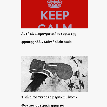
Αυτή είναι πραγματική ιστορία της
φράσης Κλάιν Μάιν ή Clain Main
Τι είναι το ''κέρατο βερνικωμένο'' -
Φαντασιομετρική ερμηνεία