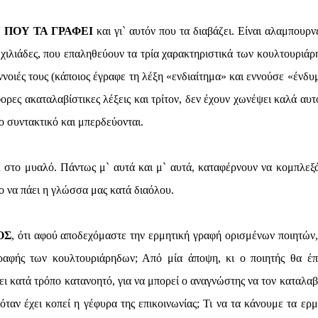
 ΠΟΥ ΤΑ ΓΡΑΦΕΙ
και γι` αυτόν που τα διαβάζει. Είναι αλαμπουρνέ
 χιλιάδες, που επαληθεύουν τα τρία χαρακτηριστικά των κουλτουριάρ
έννοιές τους (κάποιος έγραφε τη λέξη «ενδιαίτημα» και εννούσε «ένδυ
ορες ακαταλαβίστικες λέξεις και τρίτον, δεν έχουν χωνέψει καλά αυτ
ο συντακτικό και μπερδεύονται.
Α
στο μυαλό. Πάντως μ` αυτά και μ` αυτά, καταφέρνουν να κομπλεξ
ο να πάει η γλώσσα μας κατά διαόλου.
ΟΣ
, ότι αφού αποδεχόμαστε την ερμητική γραφή ορισμένων ποιητών, 
ραφής των κουλτουριάρηδων; Από μία άποψη, κι ο ποιητής θα έπ
ει κατά τρόπο κατανοητό, για να μπορεί ο αναγνώστης να τον καταλαβα
 όταν έχει κοπεί η γέφυρα της επικοινωνίας; Τι να τα κάνουμε τα ερμ