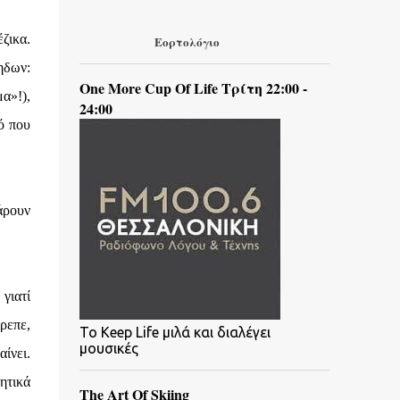
ζικα.
Εορτολόγιο
ηδων:
One More Cup Of Life Τρίτη 22:00 -
μα»!),
24:00
ό που
άρουν
γιατί
ρεπε,
To Keep Life μιλά και διαλέγει
μουσικές
ίνει.
ητικά
The Art Of Skiing