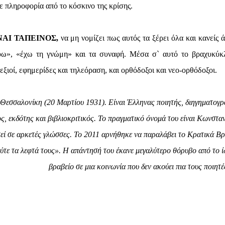
ε πληροφορία από το κόσκινο της κρίσης.
ΝΑΙ ΤΑΠΕΙΝΟΣ,
να μη νομίζει πως αυτός τα ξέρει όλα και κανείς ά
εύω», «έχω τη γνώμη» και τα συναφή. Μέσα σ` αυτό το βραχυκύ
εξιοί, εφημερίδες και τηλεόραση, και ορθόδοξοι και νεο-ορθόδοξοι.
Θεσσαλονίκη (20 Μαρτίου 1931). Είναι Έλληνας ποιητής, διηγηματογρ
, εκδότης και βιβλιοκριτικός. Το πραγματικό όνομά του είναι Κωνσταν
εί σε αρκετές γλώσσες. Το 2011 αρνήθηκε να παραλάβει το Κρατικά Βρ
ύτε τα λεφτά τους». Η απάντησή του έκανε μεγαλύτερο θόρυβο από το ί
βραβείο σε μια κοινωνία που δεν ακούει πια τους ποιητέ