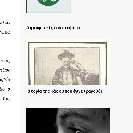
λλος.
Δημοφιλείς αναρτήσεις
κλωμα
άφος,
τίνος
αβεία
διο το
Ιστορία της Κάσου που έγινε τραγούδι
ς της.