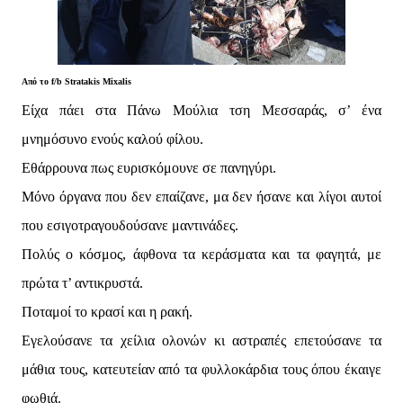
Από το f/b
Stratakis Mixalis
Είχα πάει στα Πάνω Μούλια τση Μεσσαράς, σ’ ένα
μνημόσυνο ενούς καλού φίλου.
Εθάρρουνα πως ευρισκόμουνε σε πανηγύρι.
Μόνο όργανα που δεν επαίζανε, μα δεν ήσανε και λίγοι αυτοί
που εσιγοτραγουδούσανε μαντινάδες.
Πολύς ο κόσμος, άφθονα τα κεράσματα και τα φαγητά, με
πρώτα τ’ αντικρυστά.
Ποταμοί το κρασί και η ρακή.
Εγελούσανε τα χείλια ολονών κι αστραπές επετούσανε τα
μάθια τους, κατευτείαν από τα φυλλοκάρδια τους όπου έκαιγε
φωθιά.