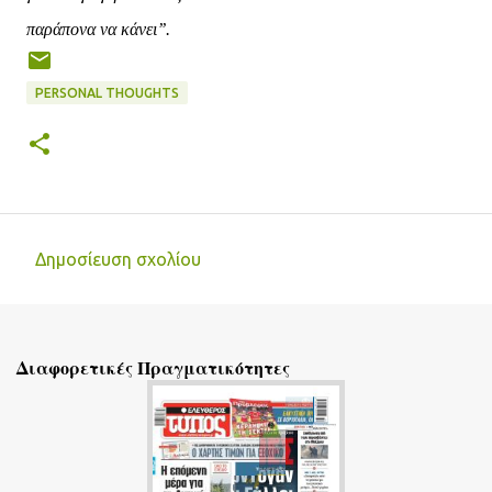
παράπονα να κάνει’’.
PERSONAL THOUGHTS
Δημοσίευση σχολίου
Σ
χ
ό
Διαφορετικές Πραγματικότητες
λ
ι
α