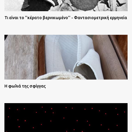
Τι είναι το ''κέρατο βερνικωμένο'' - Φαντασιομετρική ερμηνεία
Η φωλιά της σφίγγας