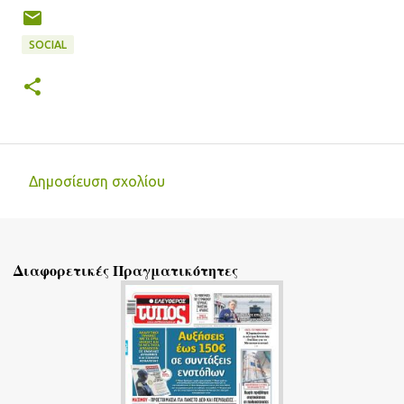
SOCIAL
Δημοσίευση σχολίου
Σ
χ
ό
Διαφορετικές Πραγματικότητες
λ
ι
α