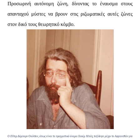
Προσωρινή αυτόνομη ζώνη, δίνοντας το έναυσμα στους
απανταχού μύστες να βρουν στις ριζωματικές αυτές ζώνες
στον δικό τους θεωρητικό κόμβο.
O Πίτερ Λάμπορν Ουίλσον, όπως είναι το πραγματικό όνομα Χακίμ Μπέη, ταξίδεψε μέχρι το Αφγανιστάν για