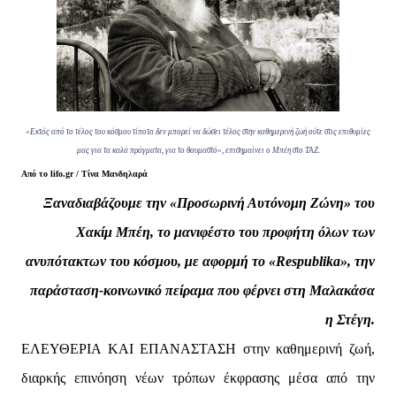
«Εκτός από το τέλος του κόσμου τίποτα δεν μπορεί να δώσει τέλος στην καθημερινή ζωή ούτε στις επιθυμίες
μας για τα καλά πράγματα, για το θαυμαστό», επισημαίνει ο Μπέη στο ΤΑΖ.
Από το lifo.gr /
Τίνα Μανδηλαρά
Ξαναδιαβάζουμε την «Προσωρινή Αυτόνομη Ζώνη» του
Χακίμ Μπέη, το μανιφέστο του προφήτη όλων των
ανυπότακτων του κόσμου, με αφορμή το «Respublika», την
παράσταση-κοινωνικό πείραμα που φέρνει στη Μαλακάσα
η Στέγη.
ΕΛΕΥΘΕΡΙΑ ΚΑΙ ΕΠΑΝΑΣΤΑΣΗ στην καθημερινή ζωή,
διαρκής επινόηση νέων τρόπων έκφρασης μέσα από την