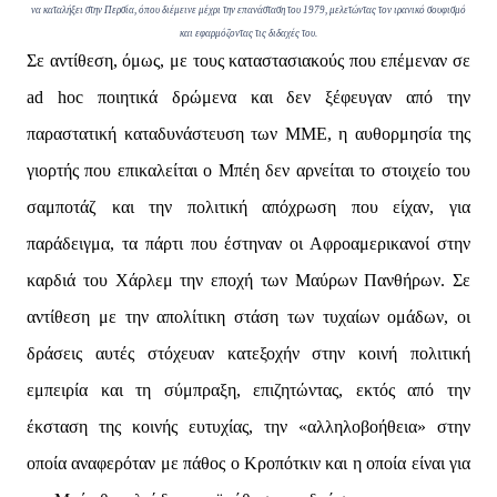
να καταλήξει στην Περσία, όπου διέμεινε μέχρι την επανάσταση του 1979, μελετώντας τον ιρανικό σουφισμό
και εφαρμόζοντας τις διδαχές του.
Σε αντίθεση, όμως, με τους καταστασιακούς που επέμεναν σε
ad hoc ποιητικά δρώμενα και δεν ξέφευγαν από την
παραστατική καταδυνάστευση των ΜΜΕ, η αυθορμησία της
γιορτής που επικαλείται ο Μπέη δεν αρνείται το στοιχείο του
σαμποτάζ και την πολιτική απόχρωση που είχαν, για
παράδειγμα, τα πάρτι που έστηναν οι Αφροαμερικανοί στην
καρδιά του Χάρλεμ την εποχή των Μαύρων Πανθήρων. Σε
αντίθεση με την απολίτικη στάση των τυχαίων ομάδων, οι
δράσεις αυτές στόχευαν κατεξοχήν στην κοινή πολιτική
εμπειρία και τη σύμπραξη, επιζητώντας, εκτός από την
έκσταση της κοινής ευτυχίας, την «αλληλοβοήθεια» στην
οποία αναφερόταν με πάθος ο Κροπότκιν και η οποία είναι για