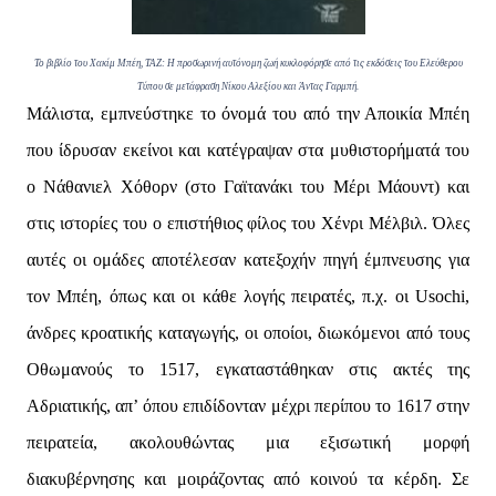
Το βιβλίο του Χακίμ Μπέη, ΤΑΖ: Η προσωρινή αυτόνομη ζωή κυκλοφόρησε από τις εκδόσεις του Ελεύθερου
Τύπου σε μετάφραση Νίκου Αλεξίου και Άντας Γαρμπή.
Μάλιστα, εμπνεύστηκε το όνομά του από την Αποικία Μπέη
που ίδρυσαν εκείνοι και κατέγραψαν στα μυθιστορήματά του
ο Νάθανιελ Χόθορν (στο Γαϊτανάκι του Μέρι Μάουντ) και
στις ιστορίες του ο επιστήθιος φίλος του Χένρι Μέλβιλ. Όλες
αυτές οι ομάδες αποτέλεσαν κατεξοχήν πηγή έμπνευσης για
τον Μπέη, όπως και οι κάθε λογής πειρατές, π.χ. οι Usochi,
άνδρες κροατικής καταγωγής, οι οποίοι, διωκόμενοι από τους
Οθωμανούς το 1517, εγκαταστάθηκαν στις ακτές της
Αδριατικής, απ’ όπου επιδίδονταν μέχρι περίπου το 1617 στην
πειρατεία, ακολουθώντας μια εξισωτική μορφή
διακυβέρνησης και μοιράζοντας από κοινού τα κέρδη. Σε