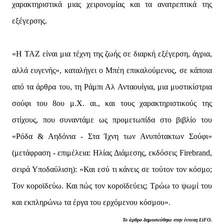
χαρακτηριστικά μιας χειρονομίας και τα ανατρεπτικά της
εξέγερσης.
«Η ΤΑΖ είναι μια τέχνη της ζωής σε διαρκή εξέγερση, άγρια,
αλλά ευγενής», καταλήγει ο Μπέη επικαλούμενος, σε κάποια
από τα άρθρα του, τη Ράμπι Αλ Ανταουίγια, μια μυστικίστρια
σούφι του 8ου μ.Χ. αι., και τους χαρακτηριστικούς της
στίχους, που συναντάμε ως προμετωπίδα στο βιβλίο του
«Ρόδα & Αηδόνια - Στα Ίχνη των Ανυπότακτων Σούφι»
(μετάφραση - επιμέλεια: Ηλίας Διάμεσης, εκδόσεις Firebrand,
σειρά Υποδαύλιση): «Και εσύ τι κάνεις σε τούτον τον κόσμο;
Τον κοροϊδεύω. Και πώς τον κοροϊδεύεις; Τρώω το ψωμί του
και εκπληρώνω τα έργα του ερχόμενου κόσμου».
Το άρθρο δημοσιεύθηκε στην έντυπη LiFO.