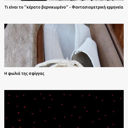
Τι είναι το ''κέρατο βερνικωμένο'' - Φαντασιομετρική ερμηνεία
Η φωλιά της σφίγγας