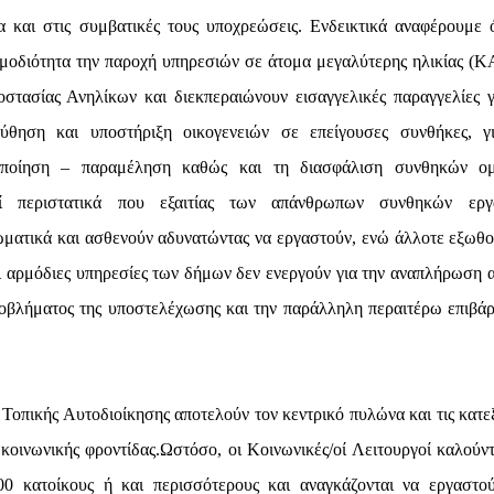
 και στις συμβατικές τους υποχρεώσεις. Ενδεικτικά αναφέρουμε ό
ρμοδιότητα την παροχή υπηρεσιών σε άτομα μεγαλύτερης ηλικίας (
στασίας Ανηλίκων και διεκπεραιώνουν εισαγγελικές παραγγελίες γ
ούθηση και υποστήριξη οικογενειών σε επείγουσες συνθήκες, γ
κοποίηση – παραμέληση καθώς και τη διασφάλιση συνθηκών ο
εί περιστατικά που εξαιτίας των απάνθρωπων συνθηκών εργ
ματικά και ασθενούν αδυνατώντας να εργαστούν, ενώ άλλοτε εξωθο
ι αρμόδιες υπηρεσίες των δήμων δεν ενεργούν για την αναπλήρωση 
οβλήματος της υποστελέχωσης και την παράλληλη περαιτέρω επιβά
Τοπικής Αυτοδιοίκησης αποτελούν τον κεντρικό πυλώνα και τις κατε
κοινωνικής φροντίδας.Ωστόσο, οι Κοινωνικές/οί Λειτουργοί καλούντ
00 κατοίκους ή και περισσότερους και αναγκάζονται να εργαστο