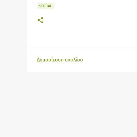
SOCIAL
Δημοσίευση σχολίου
Σ
χ
ό
λ
ι
α