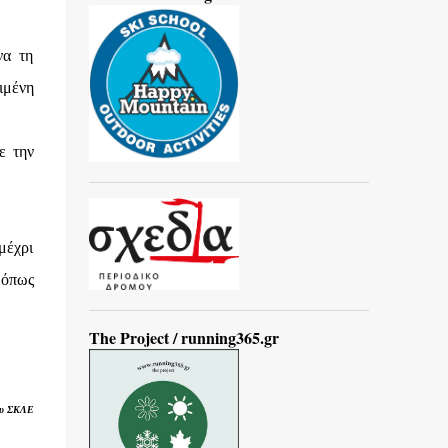
να τη
ιμένη
ε την
μέχρι
 όπως
The Project / running365.gr
ου ΣΚΛΕ