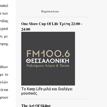
παϊκό
Εορτολόγιο
α των
τίδας
One More Cup Of Life Τρίτη 22:00 -
24:00
υχικά
ν, με
νησης
μάδων
με το
μελών
To Keep Life μιλά και διαλέγει
ίεται
μουσικές
ήσουν
The Art Of Skiing