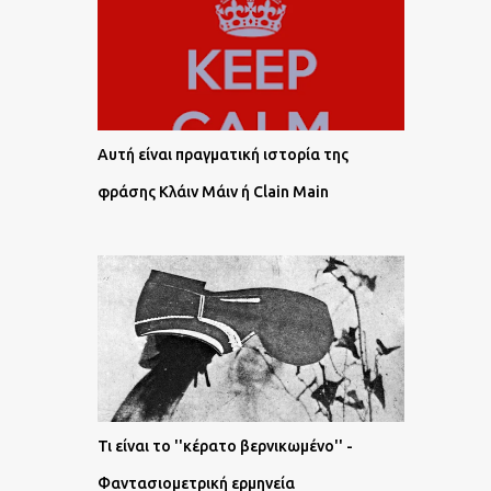
Αυτή είναι πραγματική ιστορία της
φράσης Κλάιν Μάιν ή Clain Main
Τι είναι το ''κέρατο βερνικωμένο'' -
Φαντασιομετρική ερμηνεία