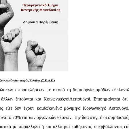
Κοινωνικών Λειτουργώς Ελλάδας (Σ.Κ.Λ.Ε.)
ινώσεων / προσκλήσεων με σκοπό τη δημιουργία ομάδων εθελοντ
λλων ζητούνται και Κοινωνικές/οίΛειτουργοί. Επισημαίνεται ότι
 είτε δεν έχουν καμία/κανένα μόνιμη/ο Κοινωνική/ό Λειτουργό,
ά το 70% επί των οργανικών θέσεων. Την ίδια στιγμή οι συμβασιούχ
ματικά με παράλληλα ή και αλλότρια καθήκοντα, υπερβάλλοντας εα