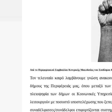
Από το Περιφερειακού Συμβουλίου Κεντρικής Μακεδονίας του Συνδέσμου 
Τον τελευταίο καιρό λαμβάνουμε γνώση ανακο
δήμους της Περιφέρειάς μας, όπου μεταξύ των ά
πλειοψηφία των δήμων οι Κοινωνικές Υπηρεσίες
λειτουργούν με ποσοστό υποστελέχωσης που ξεπερν
συναδέλφισσες/συνάδελφοι επιφορτίζονται συστη