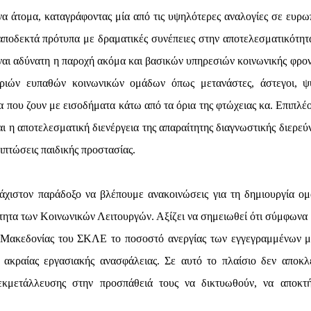
να άτομα, καταγράφοντας μία από τις υψηλότερες αναλογίες σε ευρω
 αποδεκτά πρότυπα με δραματικές συνέπειες στην αποτελεσματικότητ
ναι αδύνατη η παροχή ακόμα και βασικών υπηρεσιών κοινωνικής φρον
οριών ευπαθών κοινωνικών ομάδων όπως μετανάστες, άστεγοι, ψ
α που ζουν με εισοδήματα κάτω από τα όρια της φτώχειας κα. Επιπλέο
αι η αποτελεσματική διενέργεια της απαραίτητης διαγνωστικής διερεύ
ιπτώσεις παιδικής προστασίας.
υλάχιστον παράδοξο να βλέπουμε ανακοινώσεις για τη δημιουργία ο
κότητα των Κοινωνικών Λειτουργών. Αξίζει να σημειωθεί ότι σύμφωνα 
 Μακεδονίας του ΣΚΛΕ το ποσοστό ανεργίας των εγγεγραμμένων 
ακραίας εργασιακής ανασφάλειας. Σε αυτό το πλαίσιο δεν αποκλε
εκμετάλλευσης στην προσπάθειά τους να δικτυωθούν, να αποκτ