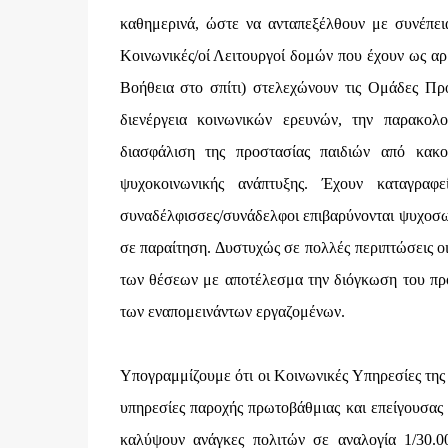
καθημερινά, ώστε να ανταπεξέλθουν με συνέπεια
Κοινωνικές/οί Λειτουργοί δομών που έχουν ως α
Βοήθεια στο σπίτι) στελεχώνουν τις Ομάδες Προ
διενέργεια κοινωνικών ερευνών, την παρακολ
διασφάλιση της προστασίας παιδιών από κα
ψυχοκοινωνικής ανάπτυξης. Έχουν καταγραφ
συναδέλφισσες/συνάδελφοι επιβαρύνονται ψυχοσω
σε παραίτηση. Δυστυχώς σε πολλές περιπτώσεις ο
των θέσεων με αποτέλεσμα την διόγκωση του πρ
των εναπομεινάντων εργαζομένων.
Υπογραμμίζουμε ότι οι Κοινωνικές Υπηρεσίες της 
υπηρεσίες παροχής πρωτοβάθμιας και επείγουσας 
καλύψουν ανάγκες πολιτών σε αναλογία 1/30.0