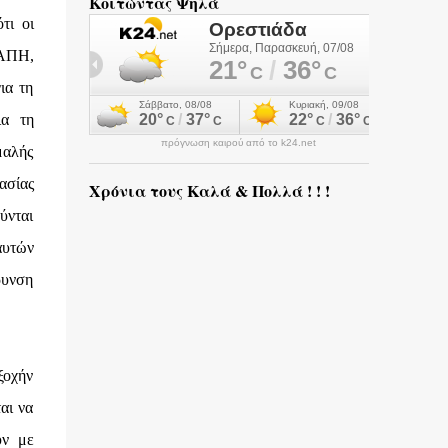
Κοιτώντας Ψηλά
τι οι
ΚΑΠΗ,
ια τη
ια τη
πρόγνωση καιρού από το k24.net
μαλής
ασίας
Χρόνια τους Καλά & Πολλά ! ! !
ύνται
αυτών
ρυνση
ξοχήν
αι να
ύν με