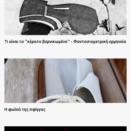
Τι είναι το ''κέρατο βερνικωμένο'' - Φαντασιομετρική ερμηνεία
Η φωλιά της σφίγγας