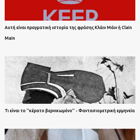
Αυτή είναι πραγματική ιστορία της φράσης Κλάιν Μάιν ή Clain
Main
Τι είναι το ''κέρατο βερνικωμένο'' - Φαντασιομετρική ερμηνεία