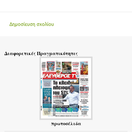
Δημοσίευση σχολίου
Σ
χ
ό
Διαφορετικές Πραγματικότητες
λ
ι
α
πρωτοσέλιδα