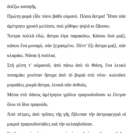
ἀπέξω καταγῆς.
Πρώτη φορὰ εἶδε τόσο βαθὺ οὐρανό. Πόσα ἄστρα! Ἦταν σὰν
ἀμέτρητο χρυσὸ μελίσσι, ποὺ χύθηκε ψηλὰ κι ἔβοσκε.
Ἄστρα πολλὰ ἐδώ, ἄστρα λίγα παρακάτω. Κάπου δυὸ μαζί,
κάπου ἕνα μοναχό, σὰν ξεχασμένο. Πέντ’ ἕξι ἄστρα μαζί, σὰν
κλαράκι. Νάναι ἡ πούλια;
Στὴ μέση τ’ οὐρανοῦ, ἀπὸ πάνω ἀπὸ τὸ Φάνη, ἕνα λευκὸ
ποταμάκι χυνόταν ἥσυχα ἀπὸ τὸ βοριὰ στὸ νότο· κυλοῦσε
μυριάδες μικρὰ ἄστρα, λευκὰ σὰν ἀνθούς.
Μέσα στὸ δάσος ἀμέτρητοι γρῦλοι τραγουδοῦσαν κι ἔλεγαν
ὅλοι τὸ ἴδιο τραγούδι.
Ἀπὸ πέτρες, ἀπὸ τρῦπες τῆς γῆς ἔβλεπαν τὴν ἀστροφεγγιά οἱ
μικροὶ τραγουδιστάδες καὶ τὴν κελαηδοῦσαν.