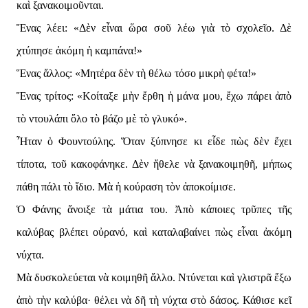
καὶ ξανακοιμοῦνται.
Ἕνας λέει: «Δὲν εἶναι ὥρα σοῦ λέω γιὰ τὸ σχολεῖο. Δὲ
χτύπησε ἀκόμη ἡ καμπάνα!»
Ἕνας ἄλλος: «Μητέρα δὲν τὴ θέλω τόσο μικρὴ φέτα!»
Ἕνας τρίτος: «Κοίταξε μὴν ἔρθη ἡ μάνα μου, ἔχω πάρει ἀπὸ
τὸ ντουλάπι ὅλο τὸ βάζο μὲ τὸ γλυκό».
Ἦταν ὁ Φουντούλης. Ὅταν ξύπνησε κι εἶδε πὼς δὲν ἔχει
τίποτα, τοῦ κακοφάνηκε. Δὲν ἤθελε νὰ ξανακοιμηθῆ, μήπως
πάθη πάλι τὸ ἴδιο. Μὰ ἡ κούραση τὸν ἀποκοίμισε.
Ὁ Φάνης ἄνοιξε τὰ μάτια του. Ἀπὸ κάποιες τρῦπες τῆς
καλύβας βλέπει οὐρανό, καὶ καταλαβαίνει πὼς εἶναι ἀκόμη
νύχτα.
Μὰ δυσκολεύεται νὰ κοιμηθῆ ἄλλο. Ντύνεται καὶ γλιστρᾶ ἔξω
ἀπὸ τὴν καλύβα· θέλει νὰ δῆ τὴ νύχτα στὸ δάσος. Κάθισε κεῖ