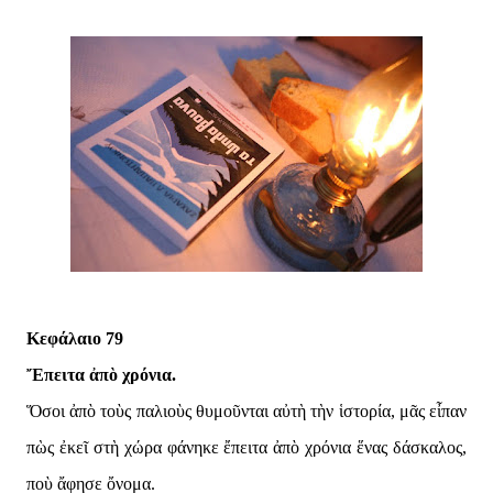
Κεφάλαιο 79
Ἔπειτα ἀπὸ χρόνια.
Ὅσοι ἀπὸ τοὺς παλιοὺς θυμοῦνται αὐτὴ τὴν ἱστορία, μᾶς εἶπαν
πὼς ἐκεῖ στὴ χώρα φάνηκε ἔπειτα ἀπὸ χρόνια ἕνας δάσκαλος,
ποὺ ἄφησε ὄνομα.