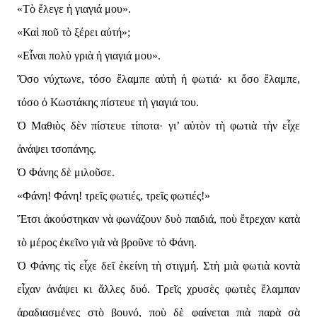
«Τὸ ἔλεγε ἡ γιαγιά μου».
«Καὶ ποῦ τὸ ξέρει αὐτή»;
«Εἶναι πολὺ γριὰ ἡ γιαγιά μου».
Ὅσο νύχτωνε, τόσο ἔλαμπε αὐτὴ ἡ φωτιά· κι ὅσο ἔλαμπε,
τόσο ὁ Κωστάκης πίστευε τὴ γιαγιά του.
Ὁ Μαθιὸς δὲν πίστευε τίποτα· γι’ αὐτὸν τὴ φωτιὰ τὴν εἶχε
ἀνάψει τσοπάνης.
Ὁ Φάνης δὲ μιλοῦσε.
«Φάνη! Φάνη! τρεῖς φωτιές, τρεῖς φωτιές!»
Ἔτσι ἀκούστηκαν νὰ φωνάζουν δυὸ παιδιά, ποὺ ἔτρεχαν κατὰ
τὸ μέρος ἐκεῖνο γιὰ νὰ βροῦνε τὸ Φάνη.
Ὁ Φάνης τὶς εἶχε δεῖ ἐκείνη τὴ στιγμή. Στὴ µιὰ φωτιὰ κοντὰ
εἶχαν ἀνάψει κι ἄλλες δυό. Τρεῖς χρυσὲς φωτιὲς ἔλαµπαν
ἀραδιασμένες στὸ βουνό, ποὺ δὲ φαίνεται πιὰ παρὰ σὰ