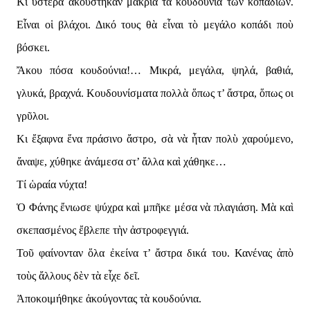
Κι ὕστερα ἀκούστηκαν μακριὰ τὰ κουδούνια τῶν κοπαδιῶν.
Εἶναι οἱ βλάχοι. Δικό τους θὰ εἶναι τὸ μεγάλο κοπάδι ποὺ
βόσκει.
Ἄκου πόσα κουδούνια!… Μικρά, μεγάλα, ψηλά, βαθιά,
γλυκά, βραχνά. Κουδουνίσματα πολλὰ ὅπως τ’ ἄστρα, ὅπως οι
γρῦλοι.
Κι ἔξαφνα ἕνα πράσινο ἄστρο, σὰ νὰ ἦταν πολὺ χαρούμενο,
ἄναψε, χύθηκε ἀνάμεσα στ’ ἄλλα καὶ χάθηκε…
Τί ὡραία νύχτα!
Ὁ Φάνης ἔνιωσε ψύχρα καὶ μπῆκε μέσα νὰ πλαγιάση. Μὰ καὶ
σκεπασμένος ἔβλεπε τὴν ἀστροφεγγιά.
Τοῦ φαίνονταν ὅλα ἐκείνα τ’ ἄστρα δικά του. Κανένας ἀπὸ
τοὺς ἄλλους δὲν τὰ εἶχε δεῖ.
Ἀποκοιμήθηκε ἀκούγοντας τὰ κουδούνια.