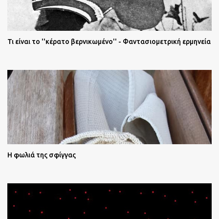
Τι είναι το ''κέρατο βερνικωμένο'' - Φαντασιομετρική ερμηνεία
Η φωλιά της σφίγγας