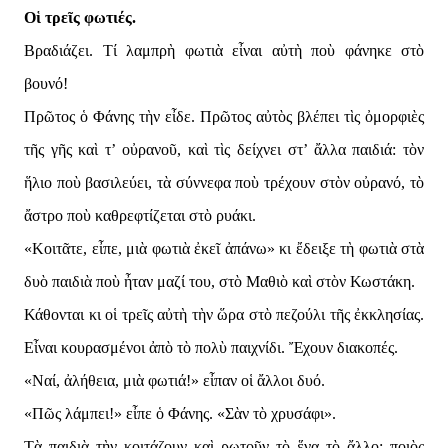
Οἱ τρεῖς φωτιές.
Βραδιάζει. Τί λαμπρὴ φωτιὰ εἶναι αὐτὴ ποὺ φάνηκε στὸ
βουνό!
Πρῶτος ὁ Φάνης τὴν εἶδε. Πρῶτος αὐτὸς βλέπει τὶς ὀμορφιὲς
τῆς γῆς καὶ τ’ οὐρανοῦ, καὶ τὶς δείχνει στ’ ἄλλα παιδιά: τὸν
ἥλιο ποὺ βασιλεύει, τὰ σύννεφα ποὺ τρέχουν στὸν οὐρανό, τὸ
ἄστρο ποὺ καθρεφτίζεται στὸ ρυάκι.
«Κοιτᾶτε, εἶπε, μιὰ φωτιὰ ἐκεῖ ἀπάνω» κι ἔδειξε τὴ φωτιὰ στὰ
δυὸ παιδιὰ ποὺ ἦταν μαζί του, στὸ Μαθιὸ καὶ στὸν Κωστάκη.
Κάθονται κι οἱ τρεῖς αὐτὴ τὴν ὥρα στὸ πεζούλι τῆς ἐκκλησίας.
Εἶναι κουρασμένοι ἀπὸ τὸ πολὺ παιχνίδι. Ἔχουν διακοπές.
«Ναί, ἀλήθεια, μιὰ φωτιά!» εἶπαν οἱ ἄλλοι δυό.
«Πῶς λάμπει!» εἶπε ὁ Φάνης. «Σὰν τὸ χρυσάφι».
Τὰ παιδιὰ τὴν κοιτάζουν καὶ ρωτοῦν τὸ ἕνα τὸ ἄλλο: ποιὸς