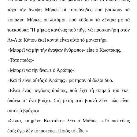
τάχα τὴν ἄναψε; Μήπως οἱ τσοπάνηδες ποὺ βόσκουν τὰ
κοπάδια; Μήπως οἱ λοτόμοι, ποὺ κόβουν τὰ δέντρα μὲ τὰ
τσεκούρια; Ἢ μήπως κανένας ποὺ πῆγε νὰ προσκυνήση στὸν
Ἁι-Λιά; Κάπου ἐκεῖ κοντὰ εἶναι αὐτὸ τὸ μοναστήρι.
«Μπορεῖ νὰ μὴν τὴν ἄναψαν ἄνθρωποι» εἶπε ὁ Κωστάκης.
«Τότε ποιός;»
«Μπορεῖ νὰ τὴν ἄναψε ὁ Ἀράπης».
«Καὶ τί εἶναι αὐτὸς ὁ Ἀράπης;» ρώτησαν οἱ ἄλλοι δυό.
«Εἶναι ἕνας μεγάλος ἀράπης, ποὺ ἔχει τὴ σπηλιά του ἐκεῖ
ἀπάνω σ’ ἕνα βράχο. Στὴ μέση στὸ βουνὸ λένε πὼς εἶναι
αὐτὸς ὁ βράχος».
«Σώπα, καημένε Κωστάκη» λέει ὁ Μαθιός. «Τὸ πιστεύεις
ἐσύ; ἐγὼ δὲν τὸ πιστεύω. Ποιὸς τὸ εἶδε;»