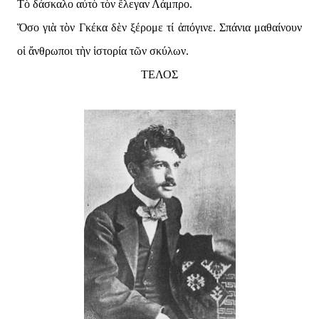
Τὸ δάσκαλο αὐτὸ τὸν ἔλεγαν Λάμπρο.
Ὅσο γιὰ τὸν Γκέκα δὲν ξέρομε τί ἀπόγινε. Σπάνια μαθαίνουν
οἱ ἄνθρωποι τὴν ἱστορία τῶν σκύλων.
ΤΕΛΟΣ