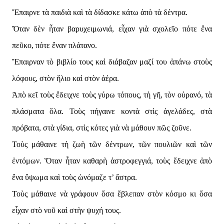
Ἔπαιρνε τὰ παιδιὰ καὶ τὰ δίδασκε κάτω ἀπὸ τὰ δέντρα.
Ὅταν δὲν ἦταν βαρυχειμωνιά, εἶχαν γιὰ σχολεῖο πότε ἕνα
πεῦκο, πότε ἕναν πλάτανο.
Ἔπαιρναν τὸ βιβλίο τους καὶ διάβαζαν μαζί του ἀπάνω στοὺς
λόφους, στὸν ἥλιο καὶ στὸν ἀέρα.
Ἀπὸ κεῖ τοὺς ἔδειχνε τοὺς γύρω τόπους, τὴ γῆ, τὸν οὐρανό, τὰ
πλάσματα ὅλα. Τοὺς πήγαινε κοντὰ στὶς ἀγελάδες, στὰ
πρόβατα, στὰ γίδια, στὶς κότες γιὰ νὰ μάθουν πῶς ζοῦνε.
Τοὺς μάθαινε τὴ ζωὴ τῶν δέντρων, τῶν πουλιῶν καὶ τῶν
ἐντόμων. Ὅταν ἦταν καθαρὴ ἀστροφεγγιά, τοὺς ἔδειχνε ἀπὸ
ἕνα ὕψωμα καὶ τοὺς ὠνόμαζε τ’ ἄστρα.
Τοὺς μάθαινε νὰ γράφουν ὅσα ἔβλεπαν στὸν κόσμο κι ὅσα
εἶχαν στὸ νοῦ καὶ στὴν ψυχή τους.