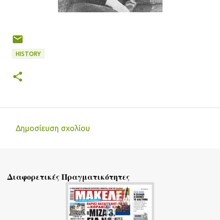
HISTORY
Δημοσίευση σχολίου
Σ
χ
ό
Διαφορετικές Πραγματικότητες
λ
ι
α