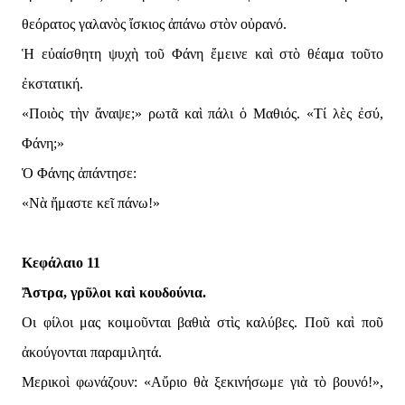
θεόρατος γαλανὸς ἴσκιος ἀπάνω στὸν οὐρανό.
Ἡ εὐαίσθητη ψυχὴ τοῦ Φάνη ἔμεινε καὶ στὸ θέαμα τοῦτο
ἐκστατική.
«Ποιὸς τὴν ἄναψε;» ρωτᾶ καὶ πάλι ὁ Μαθιός. «Τί λὲς ἐσύ,
Φάνη;»
Ὁ Φάνης ἀπάντησε:
«Νὰ ἤμαστε κεῖ πάνω!»
Κεφάλαιο 11
Ἄστρα, γρῦλοι καὶ κουδούνια.
Οι φίλοι μας κοιμοῦνται βαθιὰ στὶς καλύβες. Ποῦ καὶ ποῦ
ἀκούγονται παραμιλητά.
Μερικοὶ φωνάζουν: «Αὔριο θὰ ξεκινήσωμε γιὰ τὸ βουνό!»,