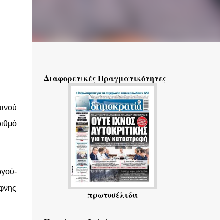
Διαφορετικές Πραγματικότητες
τινού
ριθμό
ργού-
άφνης
πρωτοσέλιδα