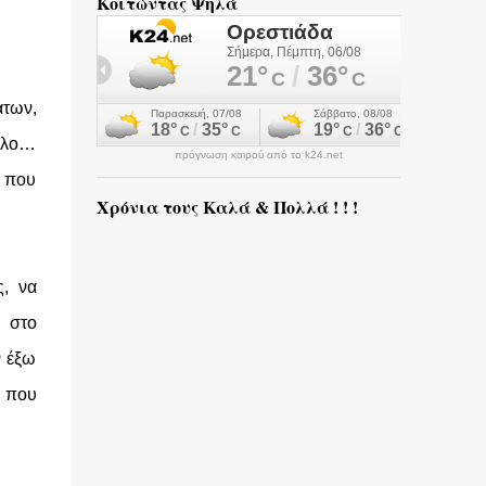
Κοιτώντας Ψηλά
άτων,
ύλλο…
πρόγνωση καιρού από το k24.net
α που
Χρόνια τους Καλά & Πολλά ! ! !
ς, να
η στο
ν έξω
ν που