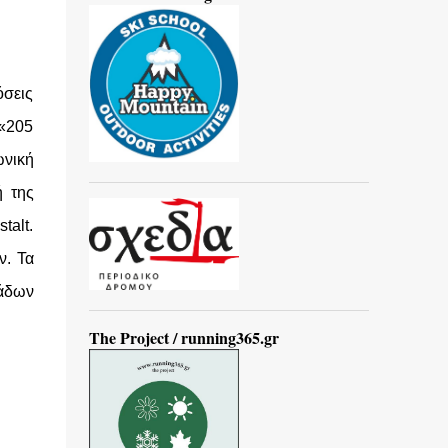
όσεις
 «205
ωνική
ή της
talt.
ν. Τα
μάδων
The Project / running365.gr