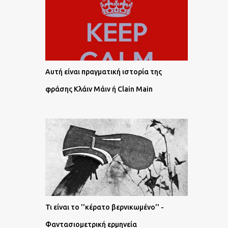
Αυτή είναι πραγματική ιστορία της
φράσης Κλάιν Μάιν ή Clain Main
Τι είναι το ''κέρατο βερνικωμένο'' -
Φαντασιομετρική ερμηνεία