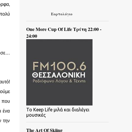
ορφα,
Εορτολόγιο
 πολύ
One More Cup Of Life Τρίτη 22:00 -
24:00
ι σε…
αυτό!
γούμε
ό που
To Keep Life μιλά και διαλέγει
ι ένα
μουσικές
ν την
The Art Of Skiing