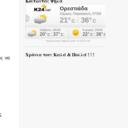
Κοιτώντας Ψηλά
πρόγνωση καιρού από το k24.net
Χρόνια τους Καλά & Πολλά ! ! !
ός να
ς