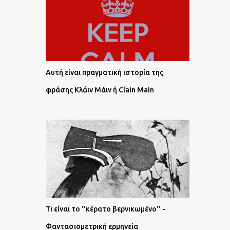
Αυτή είναι πραγματική ιστορία της
φράσης Κλάιν Μάιν ή Clain Main
Τι είναι το ''κέρατο βερνικωμένο'' -
Φαντασιομετρική ερμηνεία