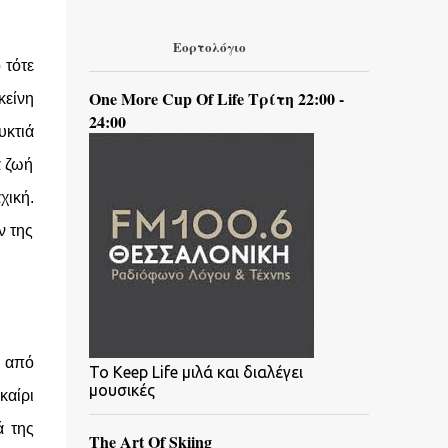
Εορτολόγιο
 τότε
One More Cup Of Life Τρίτη 22:00 -
κείνη
24:00
υκτιά
α ζωή
χική.
ν της
ς από
To Keep Life μιλά και διαλέγει
μουσικές
καίρι
ά της
The Art Of Skiing