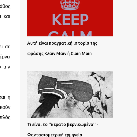
βάθος
ι και
Αυτή είναι πραγματική ιστορία της
ει σε
φράσης Κλάιν Μάιν ή Clain Main
έρνει
υ την
και η
ικούν
απλός
Τι είναι το ''κέρατο βερνικωμένο'' -
Φαντασιομετρική ερμηνεία