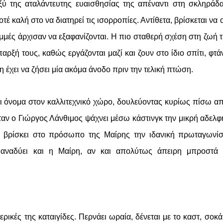
αξύ της αταλάντευτης ευαισθησίας της απέναντι στη σκληράδ
έ καλή στο να διατηρεί τις ισορροπίες. Αντίθετα, βρίσκεται να ο
αμμές άρχισαν να εξαφανίζονται. Η πιο σταθερή σχέση στη ζωή τ
ρξή τους, καθώς εργάζονται μαζί και ζουν στο ίδιο σπίτι, φτάν
η έχει να ζήσει μία ακόμα άνοδο πριν την τελική πτώση.
ει όνομα στον καλλιτεχνικό χώρο, δουλεύοντας κυρίως πίσω απ
ταν ο Γιώργος Λάνθιμος ψάχνει μέσω κάστινγκ την μικρή αδελφ
α, βρίσκει στο πρόσωπο της Μαίρης την ιδανική πρωταγωνίσ
η αναδύει και η Μαίρη, αν και απολύτως άπειρη μπροστά 
ρικές της καταιγίδες. Περνάει ωραία, δένεται με το καστ, σοκά