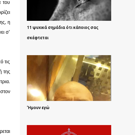
α του
ρίζει
ης, η
11 ψυχικά σημάδια ότι κάποιος σας
ει σ’
σκέφτεται
ό τις
ή της
τρια.
στον
'Ημουν εγώ
ρεται