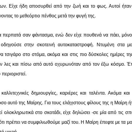
ων. Είχε ήδη αποσυρθεί από την ζωή και το φως. Αυτοί ήτα
οντας το μεθεόρτιο πένθος μετά την φυγή της.
 περπατά σαν φάντασμα, ενώ δεν είχε πουθενά να πάει, μόνο
 οδηγούσε στην σκοτεινή αυτοκαταστροφή. Ντυμένη στα μα
να τσιγάρο στο στόμα, ακόμα και στις πιο δύσκολες ημέρες τη
αν λες και πίσω από αυτό οχυρωνόταν από τον έξω κόσμο. Έτ
 περιοριστεί.
αλλιτεχνικές δημιουργίες, καριέρες και ταλέντα. Ακόμα και
όσο αυτό της Μαίρης. Για τους ελάχιστους φίλους της η Μαίρη ή
 ολοκληρωτικά στο σκοτάδι, είχε δηλώσει -σε μία από τις σπ
ό, ότι πρέπει να συμφιλιωθούμε μαζί του. Η Μαίρη έπεφτε με τα μ
ό μικρή.