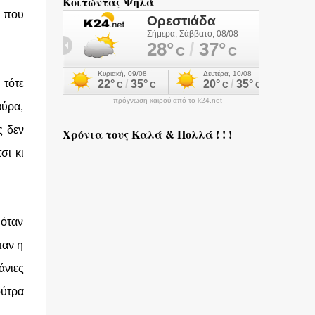
Κοιτώντας Ψηλά
ν που
 τότε
πρόγνωση καιρού από το k24.net
ύρα,
ς δεν
Χρόνια τους Καλά & Πολλά ! ! !
σι κι
 όταν
ταν η
άνιες
ούτρα