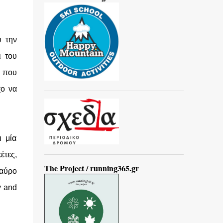
υ την
ι του
ι που
χο να
ι μία
έτες,
The Project / running365.gr
μαύρο
y and