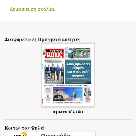
Δημοσίευση σχολίου
Σ
χ
ό
Διαφορετικές Πραγματικότητες
λ
ι
α
πρωτοσέλιδα
Κοιτώντας Ψηλά