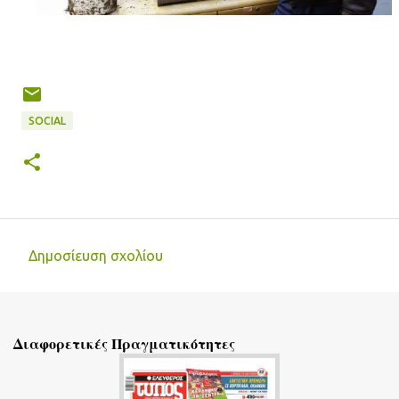
SOCIAL
Δημοσίευση σχολίου
Σ
χ
ό
Διαφορετικές Πραγματικότητες
λ
ι