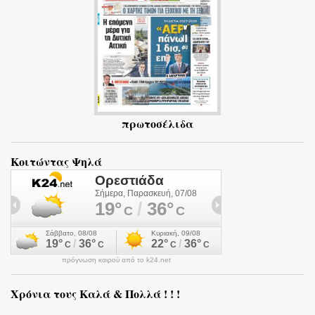
α
πρωτοσέλιδα
Κοιτώντας Ψηλά
πρόγνωση καιρού από το k24.net
Χρόνια τους Καλά & Πολλά ! ! !