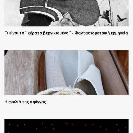
Τι είναι το ''κέρατο βερνικωμένο'' - Φαντασιομετρική ερμηνεία
Η φωλιά της σφίγγας