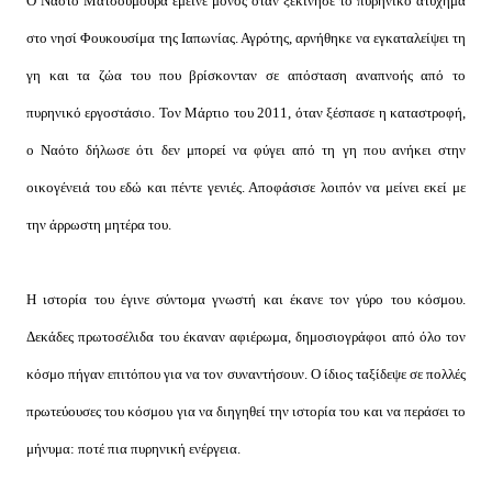
O Nαότο Ματσουμούρα έμεινε μόνος όταν ξεκίνησε το πυρηνικό ατύχημα
στο νησί Φουκουσίμα της Ιαπωνίας. Αγρότης, αρνήθηκε να εγκαταλείψει τη
γη και τα ζώα του που βρίσκονταν σε απόσταση αναπνοής από το
πυρηνικό εργοστάσιο. Τον Μάρτιο του 2011, όταν ξέσπασε η καταστροφή,
ο Ναότο δήλωσε ότι δεν μπορεί να φύγει από τη γη που ανήκει στην
οικογένειά του εδώ και πέντε γενιές. Αποφάσισε λοιπόν να μείνει εκεί με
την άρρωστη μητέρα του.
Η ιστορία του έγινε σύντομα γνωστή και έκανε τον γύρο του κόσμου.
Δεκάδες πρωτοσέλιδα του έκαναν αφιέρωμα, δημοσιογράφοι από όλο τον
κόσμο πήγαν επιτόπου για να τον συναντήσουν. Ο ίδιος ταξίδεψε σε πολλές
πρωτεύουσες του κόσμου για να διηγηθεί την ιστορία του και να περάσει το
μήνυμα: ποτέ πια πυρηνική ενέργεια.