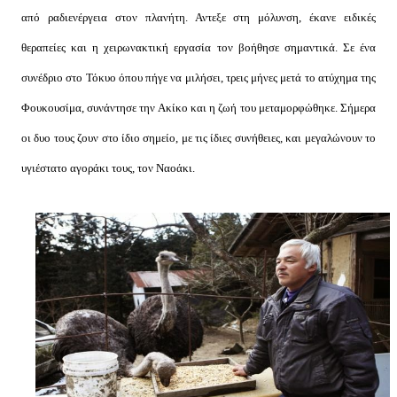
από ραδιενέργεια στον πλανήτη. Αντεξε στη μόλυνση, έκανε ειδικές
θεραπείες και η χειρωνακτική εργασία τον βοήθησε σημαντικά. Σε ένα
συνέδριο στο Τόκυο όπου πήγε να μιλήσει, τρεις μήνες μετά το ατύχημα της
Φουκουσίμα, συνάντησε την Ακίκο και η ζωή του μεταμορφώθηκε. Σήμερα
οι δυο τους ζουν στο ίδιο σημείο, με τις ίδιες συνήθειες, και μεγαλώνουν το
υγιέστατο αγοράκι τους, τον Ναοάκι.