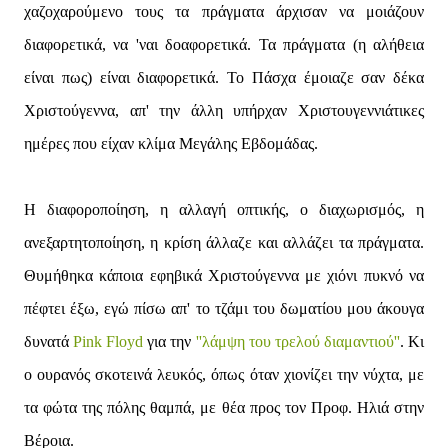
χαζοχαρούμενο τους τα πράγματα άρχισαν να μοιάζουν
διαφορετικά, να 'ναι δοαφορετικά. Τα πράγματα (η αλήθεια
είναι πως) είναι διαφορετικά. Το Πάσχα έμοιαζε σαν δέκα
Χριστούγεννα, απ' την άλλη υπήρχαν Χριστουγεννιάτικες
ημέρες που είχαν κλίμα Μεγάλης Εβδομάδας.
Η διαφοροποίηση, η αλλαγή οπτικής, ο διαχωρισμός, η
ανεξαρτητοποίηση, η κρίση άλλαζε και αλλάζει τα πράγματα.
Θυμήθηκα κάποια εφηβικά Χριστούγεννα με χιόνι πυκνό να
πέφτει έξω, εγώ πίσω απ' το τζάμι του δωματίου μου άκουγα
δυνατά
Pink Floyd
για την
''λάμψη του τρελού διαμαντιού''
. Κι
ο ουρανός σκοτεινά λευκός, όπως όταν χιονίζει την νύχτα, με
τα φώτα της πόλης θαμπά, με θέα προς τον Προφ. Ηλιά στην
Βέροια.