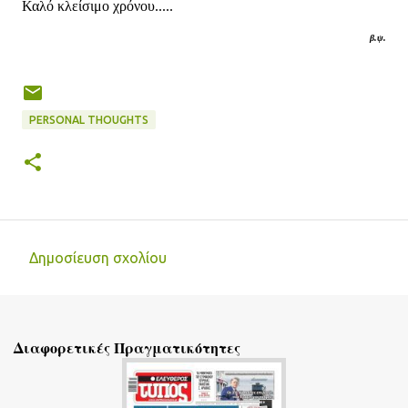
Καλό κλείσιμο χρόνου.....
β.ψ.
PERSONAL THOUGHTS
Δημοσίευση σχολίου
Σ
χ
ό
Διαφορετικές Πραγματικότητες
λ
ι
α