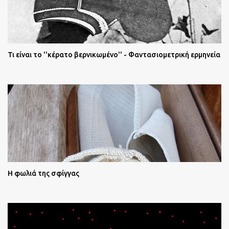
Τι είναι το ''κέρατο βερνικωμένο'' - Φαντασιομετρική ερμηνεία
Η φωλιά της σφίγγας