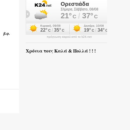
β.ψ.
πρόγνωση καιρού από το k24.net
Χρόνια τους Καλά & Πολλά ! ! !