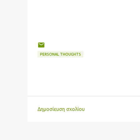
PERSONAL THOUGHTS
Δημοσίευση σχολίου
Σ
χ
ό