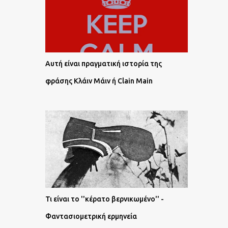
Αυτή είναι πραγματική ιστορία της
φράσης Κλάιν Μάιν ή Clain Main
Τι είναι το ''κέρατο βερνικωμένο'' -
Φαντασιομετρική ερμηνεία