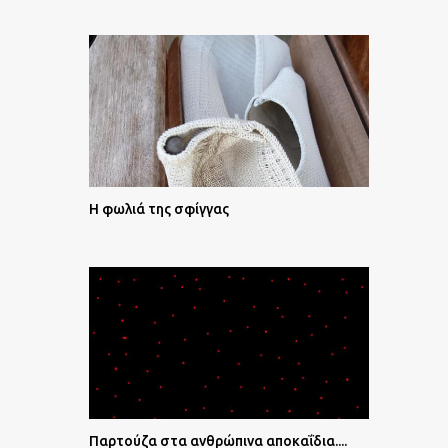
Η φωλιά της σφίγγας
Παρτούζα στα ανθρώπινα αποκαΐδια....