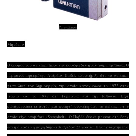
Το «walkman»
Μηνύσεις
Ο δρόμος του walkman προς την κορυφή δεν ήταν χωρίς εμπόδια. Ο
Γερμανός εφευρέτης Ανδρέας Παβέλ υποστήριξε ότι το walkman
ήταν δική του δημιουργία, την οποία κατοχύρωσε το 1972 στην
Ιταλία και το 1978 στη Γερμανία και την Ιαπωνία. Είχε
κατασκευάσει κι αυτός μία φορητή συσκευή σαν το walkman, την
οποία είχε ονομάσει «Stereobelt». Ο Παβέλ έκανε μήνυσε στη Sony
και η δικαστική μάχη διήρκεσε σχεδόν 23 χρόνια. Η Sony δέχτηκε να