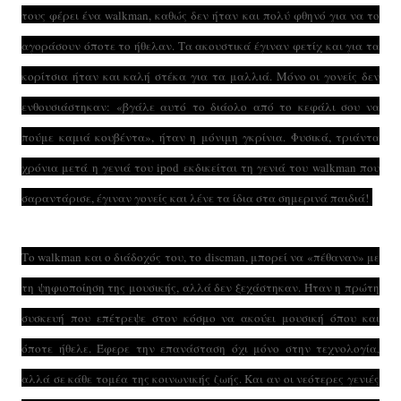
τους φέρει ένα walkman, καθώς δεν ήταν και πολύ φθηνό για να το
αγοράσουν όποτε το ήθελαν. Τα ακουστικά έγιναν φετίχ και για τα
κορίτσια ήταν και καλή στέκα για τα μαλλιά. Μόνο οι γονείς δεν
ενθουσιάστηκαν: «βγάλε αυτό το διάολο από το κεφάλι σου να
πούμε καμιά κουβέντα», ήταν η μόνιμη γκρίνια. Φυσικά, τριάντα
χρόνια μετά η γενιά του ipod εκδικείται τη γενιά του walkman που
σαραντάρισε, έγιναν γονείς και λένε τα ίδια στα σημερινά παιδιά!
Το walkman και ο διάδοχός του, το discman, μπορεί να «πέθαναν» με
τη ψηφιοποίηση της μουσικής, αλλά δεν ξεχάστηκαν. Ήταν η πρώτη
συσκευή που επέτρεψε στον κόσμο να ακούει μουσική όπου και
όποτε ήθελε. Έφερε την επανάσταση όχι μόνο στην τεχνολογία,
αλλά σε κάθε τομέα της κοινωνικής ζωής. Και αν οι νεότερες γενιές