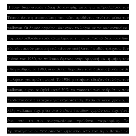
Η Sony διοργάνωσε ειδική συνάντηση, μόνο για εκπροσώπους του
Τύπου, όπου η παρουσίαση του νέου προϊόντος γινόταν μέσω του
walkman. Οι δημοσιογράφοι άκουγαν τα λόγια με τα ακουστικά και
παρακολουθούσαν τους υπαλλήλους της Sony, που επιδείκνυαν πώς
δύο νέοι ακούν μουσική ενώ κάνουν ποδήλατο ή καθώς τρέχουν. Τον
Ιούνιο του 1980, το walkman έφτασε στην Αμερική και η φήμη του
απογειώθηκε. Το 1983, οι κασέτες πέρασαν τους δίσκους βινυλίου σε
πωλήσεις για πρώτη φορά. Το 1986, μετρήσεις έδειξαν ότι λόγω του
walkman, είχαν αυξηθεί κατά 30% το ποσοστό των ανθρώπων που
περπατούσαν ή έτρεχαν για ευχαρίστηση. Μέσα σε δέκα χρόνια, η
λέξη walkman είχε μπει στα λεξικά δεκάδων χωρών και είχε γίνει
ένα από τα πιο αναγνωρίσιμα προϊόντα παγκοσμίως. Τα
Χριστούγεννα οι πιτσιρικάδες ζητούσαν από τον Άγιο Βασίλη να