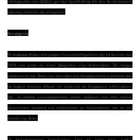
αποζημιώσει τον Παβέλ, με την προϋπόθεση ότι δεν θα ξαναέκανε
μήνυση εναντίον της εταιρείας.
Διαφήμιση
Το walkman βγήκε στα ράφια των καταστημάτων την 1η Ιουλίου του
1979 και μέσα σε λίγες βδομάδες είχε ξεπουλήσει. Το τμήμα
μάρκετινγκ της Sony είχε ξεκινήσει μία διαφημιστική καμπάνια που
θα άφηνε ιστορία. Έδωσε τις συσκευές σε διάφορους υπαλλήλους
της, οι οποίοι κυκλοφορούσαν στους δρόμους και στα τρένα,
ακούγοντας μουσική και συζητούσαν με περαστικούς για το νέο
προϊόν της Sony.
Οι δημοσιογράφοι δυσκόλεψαν λίγο το έργο τους, καθώς