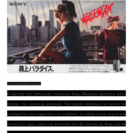
Από το mixanitouxronou.gr
Ο ιδρυτής της ιαπωνικής εταιρείας Sony, Μασάρου Ιμπούκα, ήταν
λάτρης της κλασικής μουσικής. Του άρεσε ιδιαίτερα να ακούει τα
αγαπημένα του κομμάτια ενώ ταξίδευε, το οποίο έκανε συχνά και
για πολλές ώρες, λόγω της δουλειάς του. Ως ιδρυτή της Sony είχε τη