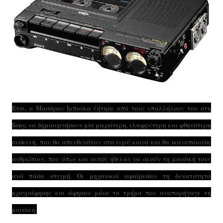
Έτσι, ο Μασάρου Ιμπούκα ζήτησε από τους υπαλλήλους του στη
Sony, να δημιουργήσουν μία μικρότερη, ελαφρύτερη και φθηνότερη
συσκευή, που θα απευθυνόταν στο ευρύ κοινό και θα ικανοποιούσε
ανθρώπους, που όπως και αυτός ήθελαν να ακούν τη μουσική τους
ανά πάσα στιγμή. Οι μηχανικοί αφαίρεσαν τη δυνατότητα
ηχογράφησης και άφησαν μόνο το τμήμα που αναπαρήγαγε τη
μουσική.