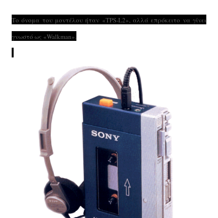
Το όνομα του μοντέλου ήταν «TPS-L2», αλλά επρόκειτο να γίνει
γνωστό ως «Walkman».