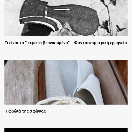
Τι είναι το ''κέρατο βερνικωμένο'' - Φαντασιομετρική ερμηνεία
Η φωλιά της σφίγγας