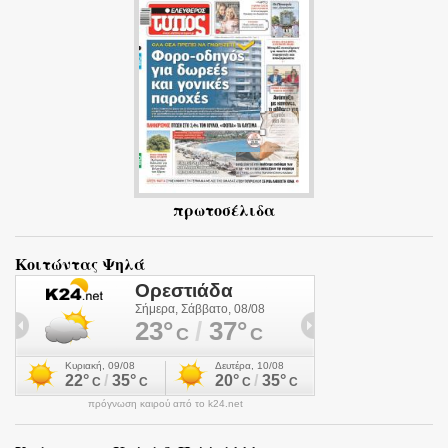
ι
α
πρωτοσέλιδα
Κοιτώντας Ψηλά
πρόγνωση καιρού από το k24.net