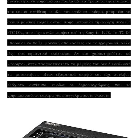
δυνατότητα να χρησιμοποιεί πολλά απ’ τα προϊόντα της εταιρείας
του και σε αντίθεση με όλο τον υπόλοιπο κόσμο, μπορούσε να
ακούει μουσική ταξιδεύοντας. Χρησιμοποιούσε τη φορητή συσκευή
«TC-D5», που είχε κυκλοφορήσει απ’ τη Sony to 1978. Το TC-D5
μπορούσε να παίζει μουσική από κασέτες και να ηχογραφεί, αλλά
είχε ένα σημαντικό ελάττωμα. Αν και χαρακτηριζόταν ως
«φορητό», στην πραγματικότητα το μέγεθός του δεν διευκόλυνες
τις μετακινήσεις. Ήταν εξαιρετικά ακριβό και είχε πουλήσει
ελάχιστα αντίτυπα, κυρίως σε δημοσιογράφους, που το
χρησιμοποιούσαν καθαρά για επαγγελματικούς σκοπούς.