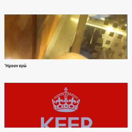
'Ημουν εγώ