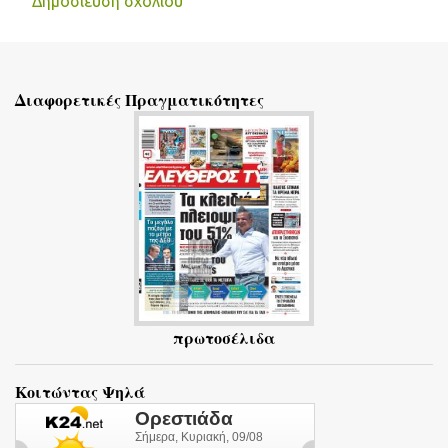
Δημοσίευση σχολίου
Σ
χ
ό
Διαφορετικές Πραγματικότητες
λ
ι
α
πρωτοσέλιδα
Κοιτώντας Ψηλά