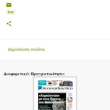
RUN
Δημοσίευση σχολίου
Σ
χ
ό
Διαφορετικές Πραγματικότητες
λ
ι
α