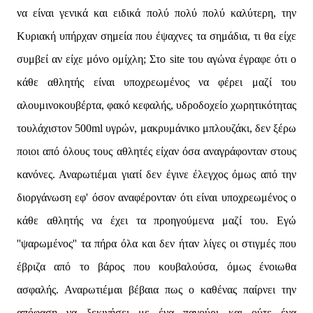
να είναι γενικά και ειδικά πολύ πολύ πολύ καλύτερη, την
Κυριακή υπήρχαν σημεία που έψαχνες τα σημάδια, τι θα είχε
συμβεί αν είχε μόνο ομίχλη; Στο site του αγώνα έγραφε ότι ο
κάθε αθλητής είναι υποχρεωμένος να φέρει μαζί του
αλουμινοκουβέρτα, φακό κεφαλής, υδροδοχείο χωρητικότητας
τουλάχιστον 500ml υγρών, μακρυμάνικο μπλουζάκι, δεν ξέρω
ποιοι από όλους τους αθλητές είχαν όσα αναγράφονταν στους
κανόνες. Αναρωτιέμαι γιατί δεν έγινε έλεγχος όμως από την
διοργάνωση εφ' όσον αναφέρονταν ότι είναι υποχρεωμένος ο
κάθε αθλητής να έχει τα προηγούμενα μαζί του. Εγώ
''ψαρωμένος'' τα πήρα όλα και δεν ήταν λίγες οι στιγμές που
έβριζα από το βάρος που κουβαλούσα, όμως ένοιωθα
ασφαλής. Αναρωτιέμαι βέβαια πως ο καθένας παίρνει την
απόφαση να ξεκινήσει με ένα παγούρι και ούτε ένα