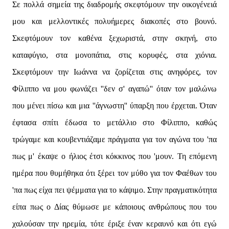
Σε πολλά σημεία της διαδρομής σκεφτόμουν την οικογένειά
μου και μελλοντικές πολυήμερες διακοπές στο βουνό.
Σκεφτόμουν τον καθένα ξεχωριστά, στην σκηνή, στο
καταφύγιο, στα μονοπάτια, στις κορυφές, στα χιόνια.
Σκεφτόμουν την Ιωάννα να ζορίζεται στις ανηφόρες, τον
Φίλιππο να μου φωνάζει ''δεν σ' αγαπώ'' όταν τον μαλώνω
που μένει πίσω και μια ''άγνωστη'' ύπαρξη που έρχεται. Όταν
έφτασα σπίτι έδωσα το μετάλλιο στο Φίλιππο, καθώς
τρώγαμε και κουβεντιάζαμε πράγματα για τον αγώνα του 'πα
πως μ' έκαψε ο ήλιος έτσι κόκκινος που 'μουν. Τη επόμενη
ημέρα που θυμήθηκα ότι ξέρει τον μύθο για τον Φαέθων του
'πα πως είχα πει ψέμματα για το κάψιμο. Στην πραγματικότητα
είπα πως ο Δίας θύμωσε με κάποιους ανθρώπους που του
χαλούσαν την ηρεμία, τότε έριξε έναν κεραυνό και ότι εγώ