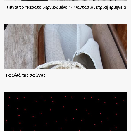
Τι είναι το ''κέρατο βερνικωμένο'' - Φαντασιομετρική ερμηνεία
Η φωλιά της σφίγγας