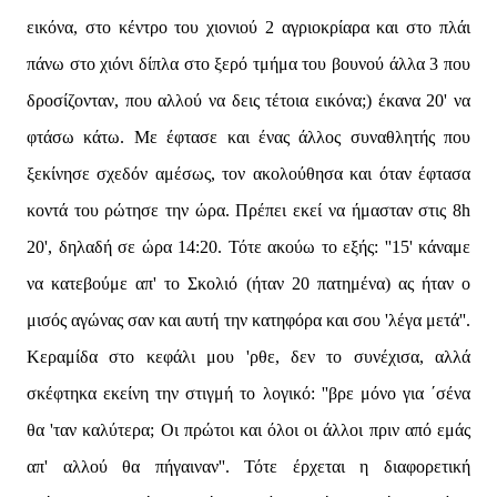
εικόνα, στο κέντρο του χιονιού 2 αγριοκρίαρα και στο πλάι
πάνω στο χιόνι δίπλα στο ξερό τμήμα του βουνού άλλα 3 που
δροσίζονταν, που αλλού να δεις τέτοια εικόνα;) έκανα 20' να
φτάσω κάτω. Με έφτασε και ένας άλλος συναθλητής που
ξεκίνησε σχεδόν αμέσως, τον ακολούθησα και όταν έφτασα
κοντά του ρώτησε την ώρα. Πρέπει εκεί να ήμασταν στις 8h
20', δηλαδή σε ώρα 14:20. Τότε ακούω το εξής: ''15' κάναμε
να κατεβούμε απ' το Σκολιό (ήταν 20 πατημένα) ας ήταν ο
μισός αγώνας σαν και αυτή την κατηφόρα και σου 'λέγα μετά''.
Κεραμίδα στο κεφάλι μου 'ρθε, δεν το συνέχισα, αλλά
σκέφτηκα εκείνη την στιγμή το λογικό: ''βρε μόνο για ΄σένα
θα 'ταν καλύτερα; Οι πρώτοι και όλοι οι άλλοι πριν από εμάς
απ' αλλού θα πήγαιναν''. Τότε έρχεται η διαφορετική