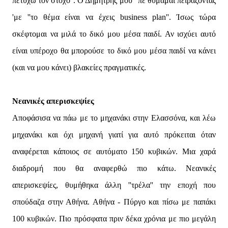
πετύχω τον στόχο''. Ο Δημήτρης μου ' πε θυμάμαι πειράζοντάς
'με ''το θέμα είναι να έχεις business plan''. Ίσως τώρα
σκέφτομαι να μιλά το δικό μου μέσα παιδί. Αν ισχύει αυτό
είναι υπέροχο θα μπορούσε το δικό μου μέσα παιδί να κάνει
(και να μου κάνει) βλακείες πραγματικές.
Νεανικές απερισκεψίες
Αποφάσισα να πάω με το μηχανάκι στην Ελασσόνα, και λέω
μηχανάκι και όχι μηχανή γιατί για αυτό πρόκειται όταν
αναφέρεται κάποιος σε αυτόματο 150 κυβικών. Μια χαρά
διαδρομή που θα αναφερθώ πιο κάτω. Νεανικές
απερισκεψίες, θυμήθηκα άλλη ''τρέλα'' την εποχή που
σπούδαζα στην Αθήνα. Αθήνα - Πύργο και πίσω με παπάκι
100 κυβικών. Πιο πρόσφατα πριν δέκα χρόνια με πιο μεγάλη