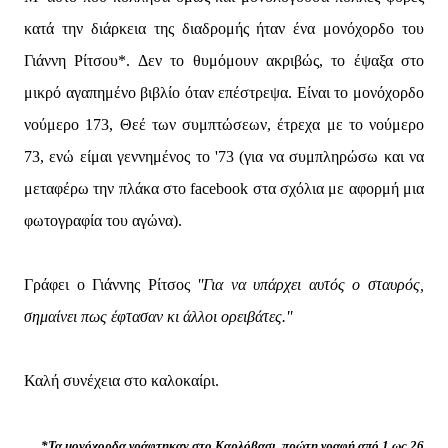
κατά την διάρκεια της διαδρομής ήταν ένα μονόχορδο του
Γιάννη Ρίτσου*. Δεν το θυμόμουν ακριβώς, το έψαξα στο
μικρό αγαπημένο βιβλίο όταν επέστρεψα. Είναι το μονόχορδο
νούμερο 173, Θεέ των συμπτώσεων, έτρεχα με το νούμερο
73, ενώ είμαι γεννημένος το '73 (για να συμπληρώσω και να
μεταφέρω την πλάκα στο facebook στα σχόλια με αφορμή μια
φωτογραφία του αγώνα).
Γράφει ο Γιάννης Ρίτσος
''Για να υπάρχει αυτός ο σταυρός,
σημαίνει πως έφτασαν κι άλλοι ορειβάτες.''
Καλή συνέχεια στο καλοκαίρι.
*Τα μονόχορδα γράφτηκαν στο Καρλόβασι, πρώτη γραφή από 1 ως 26