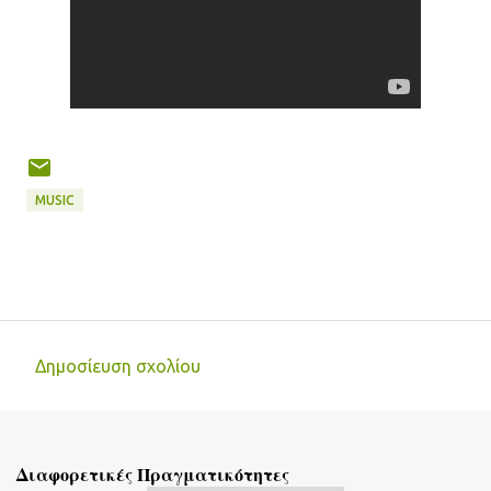
MUSIC
Δημοσίευση σχολίου
Σ
χ
ό
Διαφορετικές Πραγματικότητες
λ