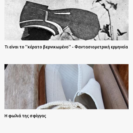
Τι είναι το ''κέρατο βερνικωμένο'' - Φαντασιομετρική ερμηνεία
Η φωλιά της σφίγγας