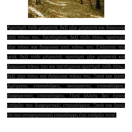
Αριστερό πόδι μπροστά, δεξί χέρι μπροστά και διαγώνια
από πάνω του. Ταυτόχρονα, δεξί πόδι πίσω, αριστερό
χέρι πίσω και διαγώνια από πάνω του. Ελάχιστα πιο
μετά, δεξί πόδι μπροστά, αριστερό χέρι μπροστά και
διαγώνια πάνω του και ταυτόχρονα αριστερό πόδι πίσω,
δεξί χέρι πίσω και διαγώνια πάνω του. Ξανά και ξανά.
Αμέτρητες επαναλήψεις, ακούραστες επαναλήψεις,
διαφορετικές επαναλήψεις. Ποτέ άλλοτε δεν έχουν
υπάρξει πιο διαφορετικές επαναλήψεις. Ξανά και ξανά,
ότι πιο αποφορτιστική επανάληψη έχει υπάρξει ποτέ.