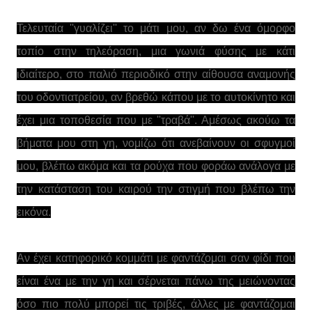
Τελευταία ''γυαλίζει'' το μάτι μου, αν δω ένα όμορφο
τοπίο στην τηλεόραση, μια γωνιά φύσης με κάτι
ιδιαίτερο, στο παλιό περιοδικό στην αίθουσα αναμονής
του οδοντιατρείου, αν βρεθώ κάπου με το αυτοκίνητο και
έχει μια τοποθεσία που με ''τραβά''. Αμέσως ακούω τα
βήματα μου στη γη, νομίζω ότι ανεβαίνουν οι σφυγμοί
μου, βλέπω ακόμα και τα ρούχα που φοράω ανάλογα με
την κατάσταση του καιρού την στιγμή που βλέπω την
εικόνα.
Αν έχει κατηφορικό κομμάτι με φαντάζομαι σαν φίδι που
είναι ένα με την γη και σέρνεται πάνω της μειώνοντας
όσο πιο πολύ μπορεί τις τριβές, άλλες με φαντάζομαι