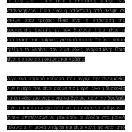
το δεξί χέρι; Ποια είναι η απόσταση μεταξύ των
επαναλήψεων; Ποια είναι η απόσταση από σκέψη σε
σκέψη όταν τρέχεις; Ποια είναι η απόσταση της
εσωτερικής σιωπής με τον διάλογο; Ποια είναι η
απόσταση που παίρνεις για αυτά που σε ''τρώνε'' και το
τρέξιμο τα λειαίνει σαν λίμα μόλις αγορασμένη; Ποια
είναι η απόσταση σκέψης και πράξης;
Λίγο ένα σοβαρό κρύωμα που άγγιξε την πνευμονία,
λίγο η μέρα που είναι ακόμα πιο μικρή, λίγο η δυσκολία
να ξυπνάω πιο νωρίς για να βγαίνω πριν την δουλειά,
λίγο το κρύο που έχει τον δικό του τρόπο να καθηλώνει,
έχουν αποτέλεσμα να μειωθούν οι έξοδοι στο βουνό
τελευταία. Η μαγιά υπάρχει και είναι καλή, φαίνεται από