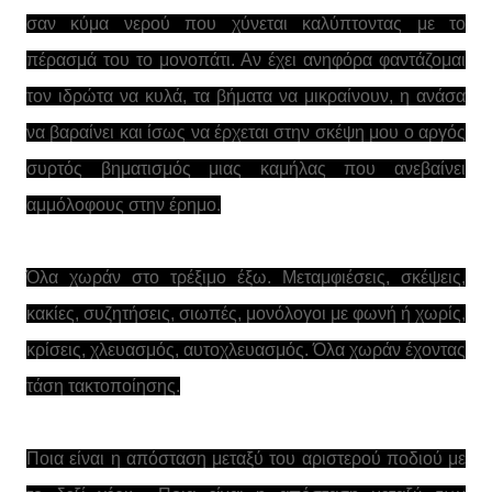
σαν κύμα νερού που χύνεται καλύπτοντας με το
πέρασμά του το μονοπάτι. Αν έχει ανηφόρα φαντάζομαι
τον ιδρώτα να κυλά, τα βήματα να μικραίνουν, η ανάσα
να βαραίνει και ίσως να έρχεται στην σκέψη μου ο αργός
συρτός βηματισμός μιας καμήλας που ανεβαίνει
αμμόλοφους στην έρημο.
Όλα χωράν στο τρέξιμο έξω. Μεταμφιέσεις, σκέψεις,
κακίες, συζητήσεις, σιωπές, μονόλογοι με φωνή ή χωρίς,
κρίσεις, χλευασμός, αυτοχλευασμός. Όλα χωράν έχοντας
τάση τακτοποίησης.
Ποια είναι η απόσταση μεταξύ του αριστερού ποδιού με