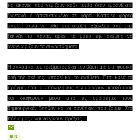
τις εικόνες που γεμίζουν κάθε τοπίο όταν εμφανίζεται
ζωντανά ή αποτυπωμένο σε χαρτί. Κάποιες φορές
μπορεί απλά να 'ρθει στη σκέψη. Εξάλλου από εκεί
ξεκινάν τα πάντα, αρκεί τα μάτια της σκέψης να
αναγνωρίζουν τα συναισθήματα.
Η απλότητα του τρεξίματος έχει την βάση της στη φυσική
ροή της σκέψης, μπορεί και το αντίθετο. Έτσι κυλά το
πράγμα, έτσι οι επαναλήψεις δεν μοιάζουν μεταξύ τους
και διαφέρουν μέσα από τις ομοιότητες τους
δημιουργικά. Βοηθάν και οι συνθήκες που ζούμε. Στα
πόδια μας είναι να γίνουν πράξεις....
RUN