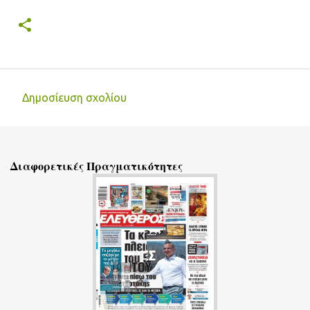
Δημοσίευση σχολίου
Σ
χ
ό
Διαφορετικές Πραγματικότητες
λ
ι
α