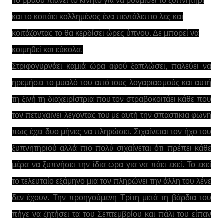
Το βράδυ πιάνει το κινητό για να ρυθμίσει το ξυπνητήρι
και το κοιτάει κολλημένος ένα πεντάλεπτο λες και
κοιτάζοντας το θα κερδίσει ώρες ύπνου. Δε μπορεί να
κοιμηθεί και εύκολα.
Στριφογυρνάει καμιά ώρα αφού ξαπλώσει, παλεύει να
ηρεμήσει το μυαλό του από τους λογαριασμούς και αυτή
τη ξινή τη διαχειρίστρια που τον στραβοκοιτάει κάθε που
τον πετυχαίνει λέγοντας του με αυτή την σπαστικιά φωνή
πως έχει δυο μήνες να πληρώσει. Σιχαίνεται τον ήχο του
ξυπνητηριού αλλά πιο πολύ σιχαίνεται ότι πρέπει κάθε
μέρα να ξυπνήσει την ίδια ώρα για να πάει εκεί. Το εκεί
το τελευταίο εξάμηνο μια τον πληρώνει την άλλη του λένε
δεν έχουν. Την προηγούμενη Τρίτη μετά τη βάρδια του
πήγε να ζητήσει τα του Σεπτεμβρίου και πάλι του είπαν