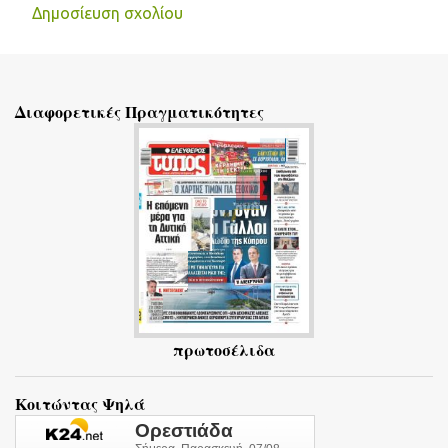
Δημοσίευση σχολίου
Σ
χ
ό
Διαφορετικές Πραγματικότητες
λ
ι
α
πρωτοσέλιδα
Κοιτώντας Ψηλά