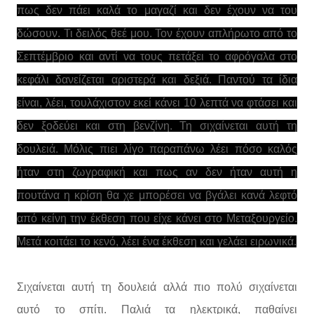
πως δεν πάει καλά το μαγαζί και δεν έχουν να του
δώσουν. Τι δειλός θεέ μου. Τον έχουν απλήρωτο από το
Σεπτέμβριο και αντί να τους πετάξει το αφρόγαλα στο
κεφάλι δανείζεται αριστερά και δεξιά. Παντού τα ίδια
είναι, λέει, τουλάχιστον εκεί κάνει 10 λεπτά να φτάσει και
δεν ξοδεύει και στη βενζίνη. Τη σιχαίνεται αυτή τη
δουλειά. Μόλις πιει λίγο παραπάνω λέει πόσο καλός
ήταν στη ζωγραφική και πως αν δεν ήταν αυτή η
πουτάνα η κρίση θα χε μπορέσει να βγάλει κανά λεφτό
από κείνη την έκθεση που είχε κάνει στο Μεταξουργείο.
Μετά κοιτάει το κενό, λέει ένα έκθεση και γελάει ειρωνικά.
Σιχαίνεται αυτή τη δουλειά αλλά πιο πολύ σιχαίνεται
αυτό το σπίτι. Παλιά τα ηλεκτρικά, παθαίνει