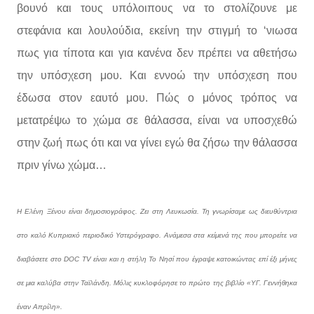
βουνό και τους υπόλοιπους να το στολίζουνε με
στεφάνια και λουλούδια, εκείνη την στιγμή το ‘νιωσα
πως για τίποτα και για κανένα δεν πρέπει να αθετήσω
την υπόσχεση μου. Και εννοώ την υπόσχεση που
έδωσα στον εαυτό μου. Πώς ο μόνος τρόπος να
μετατρέψω το χώμα σε θάλασσα, είναι να υποσχεθώ
στην ζωή πως ότι και να γίνει εγώ θα ζήσω την θάλασσα
πριν γίνω χώμα…
Η Ελένη Ξένου είναι δημοσιογράφος. Ζει στη Λευκωσία. Τη γνωρίσαμε ως διευθύντρια
στο καλό Κυπριακό περιοδικό Υστερόγραφο. Ανάμεσα στα κείμενά της που μπορείτε να
διαβάσετε στο DOC TV είναι και η στήλη Το Νησί που έγραψε κατοικώντας επί έξι μήνες
σε μια καλύβα στην Ταϊλάνδη. Μόλις κυκλοφόρησε το πρώτο της βιβλίο «ΥΓ. Γεννήθηκα
έναν Απρίλη».