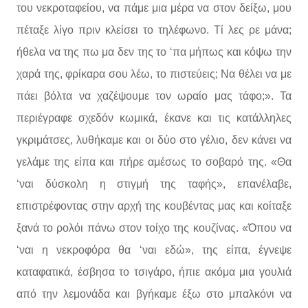
του νεκροταφείου, να πάμε μια μέρα να στον δείξω, μου
πέταξε λίγο πριν κλείσει το τηλέφωνο. Τί λες ρε μάνα;
ήθελα να της πω μα δεν της το ‘πα μήπως και κόψω την
χαρά της, φρίκαρα σου λέω, το πιστεύεις; Να θέλει να με
πάει βόλτα να χαζέψουμε τον ωραίο μας τάφο;». Τα
περιέγραφε σχεδόν κωμικά, έκανε και τις κατάλληλες
γκριμάτσες, λυθήκαμε και οι δύο στο γέλιο, δεν κάνει να
γελάμε της είπα και πήρε αμέσως το σοβαρό της. «Θα
‘ναι δύσκολη η στιγμή της ταφής», επανέλαβε,
επιστρέφοντας στην αρχή της κουβέντας μας και κοίταξε
ξανά το ρολόι πάνω στον τοίχο της κουζίνας. «Όπου να
‘ναι η νεκροφόρα θα ‘ναι εδώ», της είπα, έγνεψε
καταφατικά, έσβησα το τσιγάρο, ήπιε ακόμα μια γουλιά
από την λεμονάδα και βγήκαμε έξω στο μπαλκόνι να