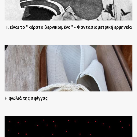
Τι είναι το ''κέρατο βερνικωμένο'' - Φαντασιομετρική ερμηνεία
Η φωλιά της σφίγγας