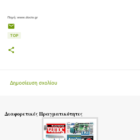
Πηγή: www.doctv.gr
TOP
Δημοσίευση σχολίου
Σ
χ
ό
Διαφορετικές Πραγματικότητες
λ
ι
α