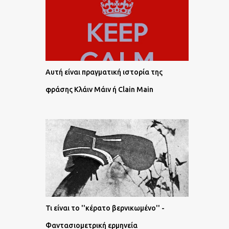
Αυτή είναι πραγματική ιστορία της
φράσης Κλάιν Μάιν ή Clain Main
Τι είναι το ''κέρατο βερνικωμένο'' -
Φαντασιομετρική ερμηνεία