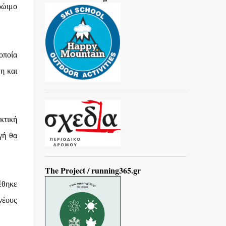
ρώιμο
οποία
η και
κτική
γή θα
The Project / running365.gr
έθηκε
νέους