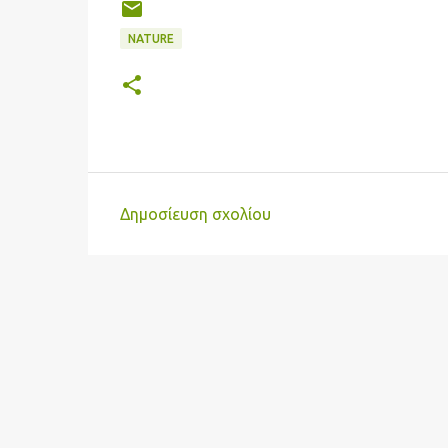
NATURE
Δημοσίευση σχολίου
Σ
χ
ό
λ
ι
α