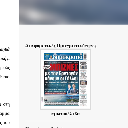
Διαφορετικές Πραγματικότητες
βοηθά
ικής.
αρκώς
άποιο
ι στη
πρωτοσέλιδα
ραμμα
ς του