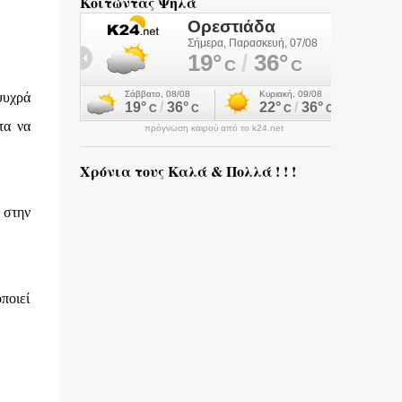
Κοιτώντας Ψηλά
ψυχρά
τα να
πρόγνωση καιρού από το k24.net
Χρόνια τους Καλά & Πολλά ! ! !
 στην
ποιεί