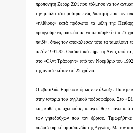
προπονητή Ζεράρ Ζιλί που τόλμησε να τον αντικατ
την μπάλα στα μούτρα ενός διαιτητή που τον απ
«ηλίθιους» κατά πρόσωπο τα μέλη της Πειθαρ
προηγούμενα, αποφάσισε να αποσυρθεί στα 25 χρό
παιδί», όπως τον αποκάλεσαν τότε τα ταμπλόιντ 
σεζόν 1991-92. Ουσιαστικά πήρε τη Λιντς από το χ
στο «Ολντ Τράφορντ» από τον Νοέμβριο του 1992, 
της αντιστεκόταν επί 25 χρόνια!
Ο «βασιλιάς Ερρίκος» όμως δεν άλλαξε. Παρέμειν
στην ιστορία του αγγλικού ποδοσφαίρου. Στο «Σ
και, καθώς αποχωρούσε, απογειώθηκε πάνω από τι
των γηπεδούχων που τον έβρισε. Τιμωρήθηκε 
ποδοσφαιρική ομοσπονδία της Αγγλίας. Με τον και