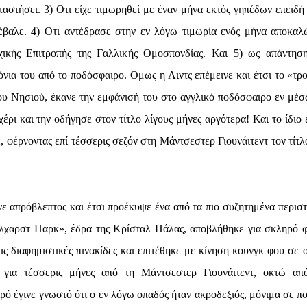
αστήσει. 3) Οτι είχε τιμωρηθεί με έναν μήνα εκτός γηπέδων επειδή 
έβαλε. 4) Οτι αντέδρασε στην εν λόγω τιμωρία ενός μήνα αποκαλ
χικής Επιτροπής της Γαλλικής Ομοσπονδίας. Και 5) ως απάντησ
νια του από το ποδόσφαιρο. Ομως η Λιντς επέμεινε και έτσι το «τρ
του Νησιού, έκανε την εμφάνισή του στο αγγλικό ποδόσφαιρο εν μέσ
έρι και την οδήγησε στον τίτλο λίγους μήνες αργότερα! Και το ίδιο 
φέρνοντας επί τέσσερις σεζόν στη Μάντσεστερ Γιουνάιτεντ τον τίτλ
ε απρόβλεπτος και έτσι προέκυψε ένα από τα πιο συζητημένα περιστ
έλχαρστ Παρκ», έδρα της Κρίσταλ Πάλας, αποβλήθηκε για σκληρό 
ς διαφημιστικές πινακίδες και επιτέθηκε με κίνηση κουνγκ φου σε 
για τέσσερις μήνες από τη Μάντσεστερ Γιουνάιτεντ, οκτώ απ
ρό έγινε γνωστό ότι ο εν λόγω οπαδός ήταν ακροδεξιός, μόνιμα σε πο