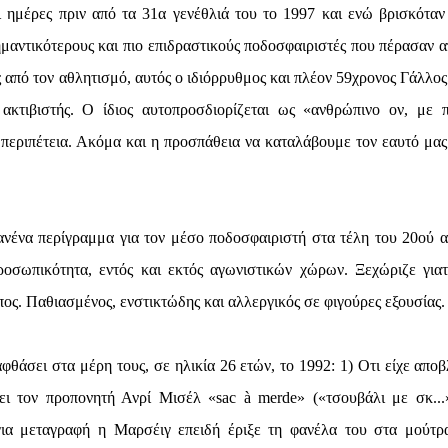
ι ημέρες πριν από τα 31α γενέθλιά του το 1997 και ενώ βρισκόταν
μαντικότερους και πιο επιδραστικούς ποδοσφαιριστές που πέρασαν α
πό τον αθλητισμό, αυτός ο ιδιόρρυθμος και πλέον 59χρονος Γάλλος 
 ακτιβιστής. Ο ίδιος αυτοπροσδιορίζεται ως «ανθρώπινο ον, με 
 περιπέτεια. Ακόμα και η προσπάθεια να καταλάβουμε τον εαυτό μας 
ανένα περίγραμμα για τον μέσο ποδοσφαιριστή στα τέλη του 20ού α
οσωπικότητα, εντός και εκτός αγωνιστικών χώρων. Ξεχώριζε γιατ
ος. Παθιασμένος, ενστικτώδης και αλλεργικός σε φιγούρες εξουσίας.
φθάσει στα μέρη τους, σε ηλικία 26 ετών, το 1992: 1) Οτι είχε αποβ
ει τον προπονητή Ανρί Μισέλ «sac à merde» («τσουβάλι με σκ...
 για μεταγραφή η Μαρσέιγ επειδή έριξε τη φανέλα του στα μούτρ