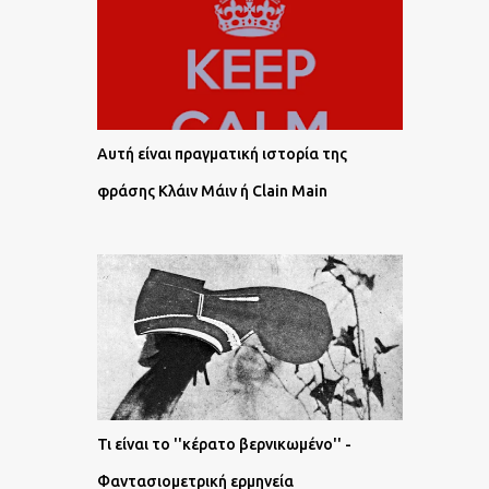
Αυτή είναι πραγματική ιστορία της
φράσης Κλάιν Μάιν ή Clain Main
Τι είναι το ''κέρατο βερνικωμένο'' -
Φαντασιομετρική ερμηνεία