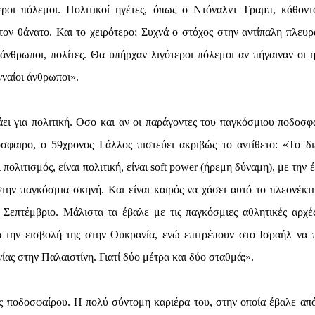
εροι πόλεμοι. Πολιτικοί ηγέτες, όπως ο Ντόναλντ Τραμπ, κάθοντ
ον θάνατο. Και το χειρότερο; Συχνά ο στόχος στην αντίπαλη πλευρ
 άνθρωποι, πολίτες. Θα υπήρχαν λιγότεροι πόλεμοι αν πήγαιναν οι η
νναίοι άνθρωποι».
ει για πολιτική. Οσο και αν οι παράγοντες του παγκόσμιου ποδοσφ
σφαιρο, ο 59χρονος Γάλλος πιστεύει ακριβώς το αντίθετο: «Το δι
ολιτισμός, είναι πολιτική, είναι soft power (ήρεμη δύναμη), με την 
την παγκόσμια σκηνή. Και είναι καιρός να χάσει αυτό το πλεονέκτ
Σεπτέμβριο. Μάλιστα τα έβαλε με τις παγκόσμιες αθλητικές αρχέ
 την εισβολή της στην Ουκρανία, ενώ επιτρέπουν στο Ισραήλ να π
ας στην Παλαιστίνη. Γιατί δύο μέτρα και δύο σταθμά;».
ης ποδοσφαίρου. Η πολύ σύντομη καριέρα του, στην οποία έβαλε απ