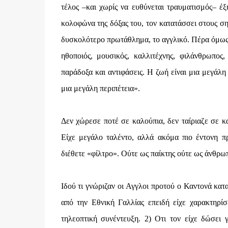
τέλος –και χωρίς να ευθύνεται τραυματισμός– έξ
κολοφώνα της δόξας του, τον κατατάσσει στους ση
δυσκολότερο πρωτάθλημα, το αγγλικό. Πέρα όμως α
ηθοποιός, μουσικός, καλλιτέχνης, φιλάνθρωπος,
παράδοξα και αντιφάσεις. Η ζωή είναι μια μεγάλη
μια μεγάλη περιπέτεια».
Δεν χώρεσε ποτέ σε καλούπια, δεν ταίριαζε σε κ
Είχε μεγάλο ταλέντο, αλλά ακόμα πιο έντονη πρ
διέθετε «φίλτρο». Ούτε ως παίκτης ούτε ως άνθρωπ
Ιδού τι γνώριζαν οι Αγγλοι προτού ο Καντονά κατα
από την Εθνική Γαλλίας επειδή είχε χαρακτηρίσ
τηλεοπτική συνέντευξη. 2) Οτι τον είχε δώσει