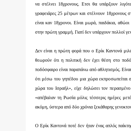
να στέλνει 18χρονους. Ετσι θα υπάρξουν λιγότ
γραφειάρες 25 μέτρων και στέλνουν 18χρονους στ
είναι καν 18χρονοι. Είναι μωρά, παιδάκια, αθώοι
στην πρώτη γραμμή. Γιατί δεν υπάρχουν πολλοί γε
Δεν είναι η πρώτη φορά που ο Ερίκ Καντονά μιλά
θεωρούν ότι η πολιτική δεν έχει θέση στο ποδό
ποδόσφαιρο είναι παραπάνω από αθλητισμός. Είναι π
ότι μέσω του γηπέδου μια χώρα εκπροσωπείται σ
χώρα του Ισραήλ», είχε δηλώσει τον περασμένο 
«απέβαλαν τη Ρωσία μόλις τέσσερις ημέρες μετά
ακόμη, ύστερα από δύο χρόνια ξεκάθαρης γενοκτονί
Ο Ερίκ Καντονά ποτέ δεν ήταν ένας απλός παίκτ