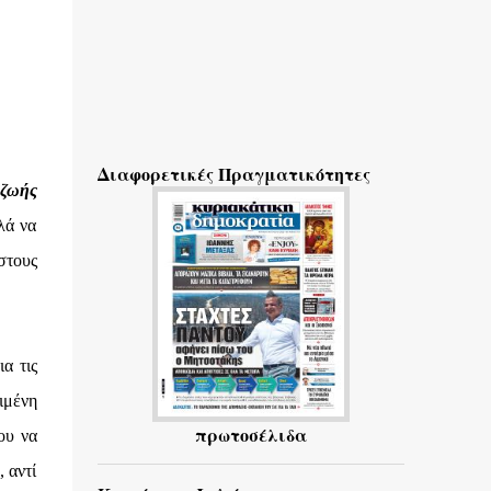
Διαφορετικές Πραγματικότητες
 ζωής
λά να
 στους
α τις
ιμένη
πρωτοσέλιδα
ου να
 αντί