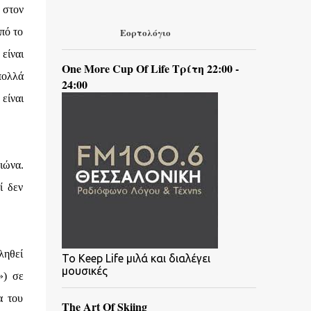
 στον
πό το
Εορτολόγιο
είναι
One More Cup Of Life Τρίτη 22:00 -
πολλά
24:00
είναι
ιώνα.
ί δεν
ληθεί
To Keep Life μιλά και διαλέγει
μουσικές
») σε
α του
The Art Of Skiing