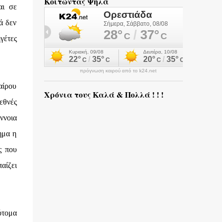
Κοιτώντας Ψηλά
αι σε
ά δεν
γέτες
πρόγνωση καιρού από το k24.net
αίρου
Χρόνια τους Καλά & Πολλά ! ! !
εθνές
έννοια
ημα η
ς που
αίζει
ότομα