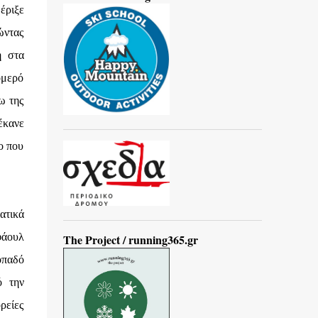
έριξε
ώντας
η στα
ομερό
ω της
έκανε
ο που
ατικά
φάουλ
The Project / running365.gr
οπαδό
ό την
ρείες