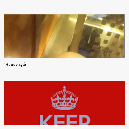
'Ημουν εγώ