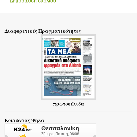
Δημοσίευση σχολίου
Σ
χ
ό
Διαφορετικές Πραγματικότητες
λ
ι
α
πρωτοσέλιδα
Κοιτώντας Ψηλά