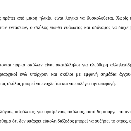
 πρέπει από μικρή ηλικία, είναι λογικό να δυσκολεύεται. Χωρίς 
ς των εντάσεων, ο σκύλος νιώθει ευάλωτος και αδύναμος να διαχειρ
τονται πάρκα σκύλων είναι ακατάλληλοι για ελεύθερη αλληλεπίδ
κυριαρχικοί ενώ υπάρχουν και σκύλοι με εμφανή σημάδια άγχου
ος σκύλος μπορεί να ενοχλείται και να επιλέγει την αποφυγή.
λόγους ασφάλειας, για ορισμένους σκύλους, αυτό δημιουργεί το αντ
θημα ότι δεν υπάρχει εύκολη διέξοδος μπορεί να αυξήσει το στρες, ε