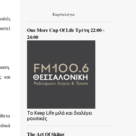
Εορτολόγιο
καλές
ιστεί
One More Cup Of Life Τρίτη 22:00 -
24:00
ραση.
ς και
To Keep Life μιλά και διαλέγει
ίθετο
μουσικές
ιδικά
The Art Of Skiing