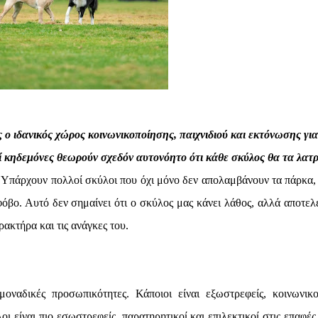
ο ιδανικός χώρος κοινωνικοποίησης, παιχνιδιού και εκτόνωσης για
ί κηδεμόνες θεωρούν σχεδόν αυτονόητο ότι κάθε σκύλος θα τα λατρ
. Υπάρχουν πολλοί σκύλοι που όχι μόνο δεν απολαμβάνουν τα πάρκα,
βο. Αυτό δεν σημαίνει ότι ο σκύλος μας κάνει λάθος, αλλά αποτελε
ακτήρα και τις ανάγκες του.
οναδικές προσωπικότητες. Κάποιοι είναι εξωστρεφείς, κοινωνικο
 είναι πιο εσωστρεφείς, παρατηρητικοί και επιλεκτικοί στις επαφές 