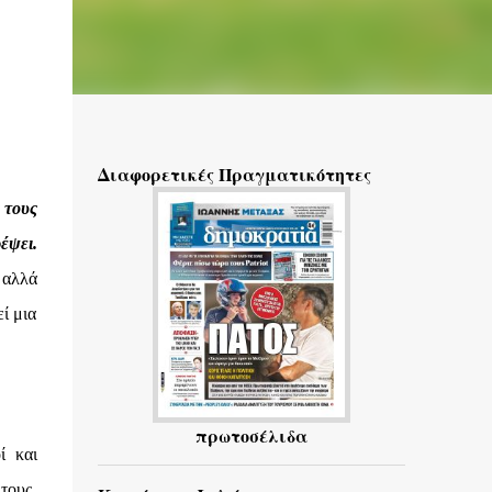
Διαφορετικές Πραγματικότητες
 τους
έψει.
 αλλά
ί μια
πρωτοσέλιδα
ί και
τους.