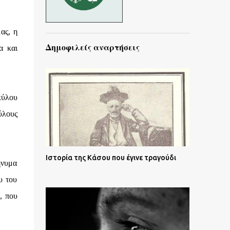
ας, η
Δημοφιλείς αναρτήσεις
α και
κύλου
ύλους
Ιστορία της Κάσου που έγινε τραγούδι
ήνυμα
υ του
, που