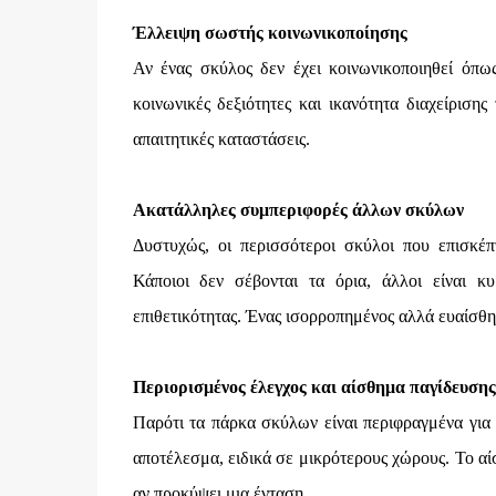
Έλλειψη σωστής κοινωνικοποίησης
Αν ένας σκύλος δεν έχει κοινωνικοποιηθεί όπως
κοινωνικές δεξιότητες και ικανότητα διαχείριση
απαιτητικές καταστάσεις.
Ακατάλληλες συμπεριφορές άλλων σκύλων
Δυστυχώς, οι περισσότεροι σκύλοι που επισκέπ
Κάποιοι δεν σέβονται τα όρια, άλλοι είναι 
επιθετικότητας. Ένας ισορροπημένος αλλά ευαίσθητ
Περιορισμένος έλεγχος και αίσθημα παγίδευσης
Παρότι τα πάρκα σκύλων είναι περιφραγμένα για 
αποτέλεσμα, ειδικά σε μικρότερους χώρους. Το αίσ
αν προκύψει μια ένταση.