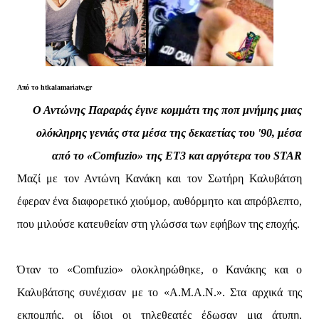
Από το htkalamariatv.gr
Ο Αντώνης Παραράς έγινε κομμάτι της ποπ μνήμης μιας
ολόκληρης γενιάς στα μέσα της δεκαετίας του '90, μέσα
από το «Comfuzio» της ΕΤ3 και αργότερα του STAR
Μαζί με τον Αντώνη Κανάκη και τον Σωτήρη Καλυβάτση
έφεραν ένα διαφορετικό χιούμορ, αυθόρμητο και απρόβλεπτο,
που μιλούσε κατευθείαν στη γλώσσα των εφήβων της εποχής.
Όταν το «Comfuzio» ολοκληρώθηκε, ο Κανάκης και ο
Καλυβάτσης συνέχισαν με το «Α.Μ.Α.Ν.». Στα αρχικά της
εκπομπής, οι ίδιοι οι τηλεθεατές έδωσαν μια άτυπη,