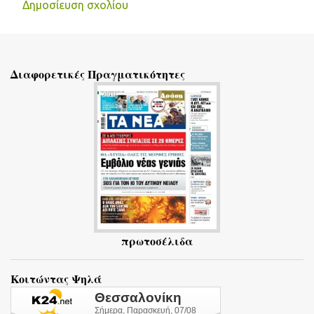
Δημοσίευση σχολίου
Σ
χ
ό
Διαφορετικές Πραγματικότητες
λ
ι
α
πρωτοσέλιδα
Κοιτώντας Ψηλά