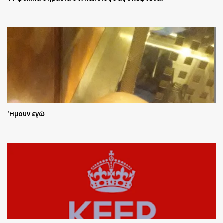
'Ημουν εγώ