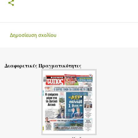
Δημοσίευση σχολίου
Σ
χ
ό
Διαφορετικές Πραγματικότητες
λ
ι
α