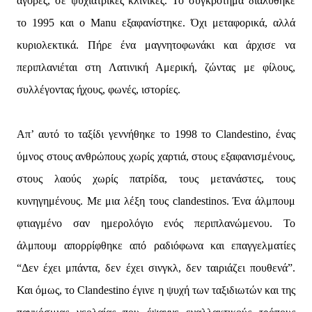
αγορές, σε ψυχιατρικές κλινικές. Το συγκρότημα διαλύθηκε
το 1995 και ο Manu εξαφανίστηκε. Όχι μεταφορικά, αλλά
κυριολεκτικά. Πήρε ένα μαγνητοφωνάκι και άρχισε να
περιπλανιέται στη Λατινική Αμερική, ζώντας με φίλους,
συλλέγοντας ήχους, φωνές, ιστορίες.
Απ’ αυτό το ταξίδι γεννήθηκε το 1998 το Clandestino, ένας
ύμνος στους ανθρώπους χωρίς χαρτιά, στους εξαφανισμένους,
στους λαούς χωρίς πατρίδα, τους μετανάστες, τους
κυνηγημένους. Με μια λέξη τους clandestinos. Ένα άλμπουμ
φτιαγμένο σαν ημερολόγιο ενός περιπλανώμενου. Το
άλμπουμ απορρίφθηκε από ραδιόφωνα και επαγγελματίες
“Δεν έχει μπάντα, δεν έχει σινγκλ, δεν ταιριάζει πουθενά”.
Και όμως, το Clandestino έγινε η ψυχή των ταξιδιωτών και της