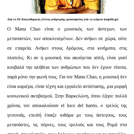
Από το f/b Κυκλοθυμικός (τίτλος ανάρτησης εμπνευσμένος από το κείμενο keeplife.gr)
Ο Manu Chao είναι o μουσικός των άστεγων, των
μεταναστών, των αποκλεισμένων. Δεν ανήκει σε χώρα, ούτε
σε εταιρεία. Ανήκει στους δρόμους, στα κινήματα, στις
πλατείες. Κι αν η μουσική του ακούγεται απλή, είναι γιατί
κουβαλά την αλήθεια των ανθρώπων που δεν έχουν τίποτα,
παρά μόνο την φωνή τους. Για τον Manu Chao, η μουσική δεν
είναι καριέρα, είναι τέχνη και εργαλείο αντίστασης, μια μορφή
κοινωνικού ακτιβισμού. Στην Βαρκελώνη, όπου έζησε πολλά
χρόνια, τον αποκαλούσαν el loco del barrio, ο τρελός της
γειτονιάς, επειδή έπαιζε κιθάρα με τους άστεγους, τους
μετανάστες, τις πόρνες, τους τρελούς και τους Ρομά στα