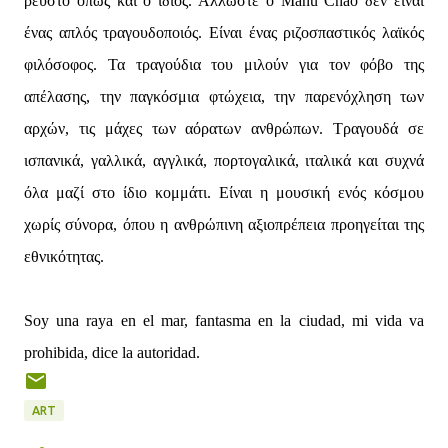
ρευστό όπως και ο ίδιος. Άλλωστε ο Manu Chao δεν είναι
ένας απλός τραγουδοποιός. Είναι ένας ριζοσπαστικός λαϊκός
φιλόσοφος. Τα τραγούδια του μιλούν για τον φόβο της
απέλασης, την παγκόσμια φτώχεια, την παρενόχληση των
αρχών, τις μάχες των αόρατων ανθρώπων. Τραγουδά σε
ισπανικά, γαλλικά, αγγλικά, πορτογαλικά, ιταλικά και συχνά
όλα μαζί στο ίδιο κομμάτι. Είναι η μουσική ενός κόσμου
χωρίς σύνορα, όπου η ανθρώπινη αξιοπρέπεια προηγείται της
εθνικότητας.
Soy una raya en el mar, fantasma en la ciudad, mi vida va
prohibida, dice la autoridad.
ART