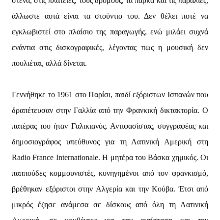
στενά, στις πλατείες, τους δρόμους, τα πάρκα και τις παραλίες,
άλλωστε αυτά είναι τα στούντιο του. Δεν θέλει ποτέ να
εγκλωβιστεί στο πλαίσιο της παραγωγής, ενώ μιλάει συχνά
ενάντια στις δισκογραφικές, λέγοντας πως η μουσική δεν
πουλιέται, αλλά δίνεται.
Γεννήθηκε το 1961 στο Παρίσι, παιδί εξόριστων Ισπανών που
δραπέτευσαν στην Γαλλία από την Φρανκική δικτακτορία. Ο
πατέρας του ήταν Γαλικιανός. Αντιφασίστας, συγγραφέας και
δημοσιογράφος υπεύθυνος για τη Λατινική Αμερική στη
Radio France Internationale. Η μητέρα του Βάσκα χημικός. Οι
παππούδες κομμουνιστές, κυνηγημένοι από τον φρανκισμό,
βρέθηκαν εξόριστοι στην Αλγερία και την Κούβα. Έτσι από
μικρός έζησε ανάμεσα σε δίσκους από όλη τη Λατινική