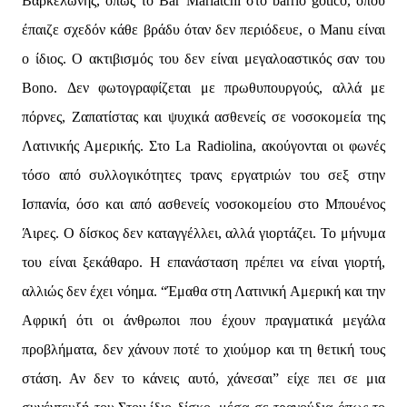
Βαρκελώνης, όπως το Bar Mariatchi στο barrio gótico, όπου
έπαιζε σχεδόν κάθε βράδυ όταν δεν περιόδευε, ο Manu είναι
ο ίδιος. Ο ακτιβισμός του δεν είναι μεγαλοαστικός σαν του
Bono. Δεν φωτογραφίζεται με πρωθυπουργούς, αλλά με
πόρνες, Ζαπατίστας και ψυχικά ασθενείς σε νοσοκομεία της
Λατινικής Αμερικής. Στο La Radiolina, ακούγονται οι φωνές
τόσο από συλλογικότητες τρανς εργατριών του σεξ στην
Ισπανία, όσο και από ασθενείς νοσοκομείου στο Μπουένος
Άιρες. Ο δίσκος δεν καταγγέλλει, αλλά γιορτάζει. Το μήνυμα
του είναι ξεκάθαρο. Η επανάσταση πρέπει να είναι γιορτή,
αλλιώς δεν έχει νόημα. “Έμαθα στη Λατινική Αμερική και την
Αφρική ότι οι άνθρωποι που έχουν πραγματικά μεγάλα
προβλήματα, δεν χάνουν ποτέ το χιούμορ και τη θετική τους
στάση. Αν δεν το κάνεις αυτό, χάνεσαι” είχε πει σε μια