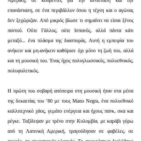
Αμερική, σε κουβέντες για την αντίσταση και την
επανάσταση, σε ένα περιβάλλον όπου η τέχνη και ο αγώνας
δεν ξεχώριζαν. Από μικρός βίωσε τι σημαίνει να είσαι ξένος
παντού. Ούτε Γάλλος, ούτε Ισπανός, αλλά πάντα κάτι
μεταξύ... ένα πλάσμα της διασποράς. Αυτή η εμπειρία του
ανήκειν και μη-ανήκειν καθόρισε όχι μόνο τη ζωή του, αλλά
και τη μουσική του. Ένας ήχος πολυγλωσσικός, πολυεθνικός,
πολυφυλετικός.
Η πρώτη του σοβαρή απόπειρα στη μουσική ήταν στα μέσα
της δεκαετίας του ‘80 με τους Mano Negra, ένα πολυεθνικό
καλλιτεχνικό χάος, γεμάτο ενέργεια και ήχους πανκ, σκα και
ρέγκε. Ταξίδεψαν με τρένο στην Κολομβία, με καράβι γύρω
από τη Λατινική Αμερική, τραγούδησαν σε φαβέλες, σε