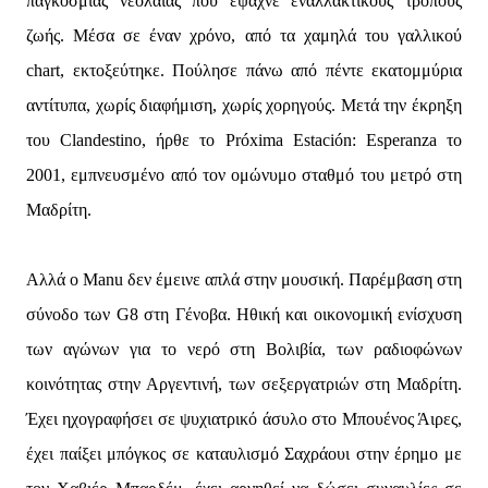
παγκόσμιας νεολαίας που έψαχνε εναλλακτικούς τρόπους
ζωής. Μέσα σε έναν χρόνο, από τα χαμηλά του γαλλικού
chart, εκτοξεύτηκε. Πούλησε πάνω από πέντε εκατομμύρια
αντίτυπα, χωρίς διαφήμιση, χωρίς χορηγούς. Μετά την έκρηξη
του Clandestino, ήρθε το Próxima Estación: Esperanza το
2001, εμπνευσμένο από τον ομώνυμο σταθμό του μετρό στη
Μαδρίτη.
Αλλά ο Manu δεν έμεινε απλά στην μουσική. Παρέμβαση στη
σύνοδο των G8 στη Γένοβα. Ηθική και οικονομική ενίσχυση
των αγώνων για το νερό στη Βολιβία, των ραδιοφώνων
κοινότητας στην Αργεντινή, των σεξεργατριών στη Μαδρίτη.
Έχει ηχογραφήσει σε ψυχιατρικό άσυλο στο Μπουένος Άιρες,
έχει παίξει μπόγκος σε καταυλισμό Σαχράουι στην έρημο με