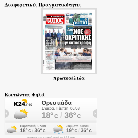
Διαφορετικές Πραγματικότητες
λ
ι
α
πρωτοσέλιδα
Κοιτώντας Ψηλά
πρόγνωση καιρού από το k24.net