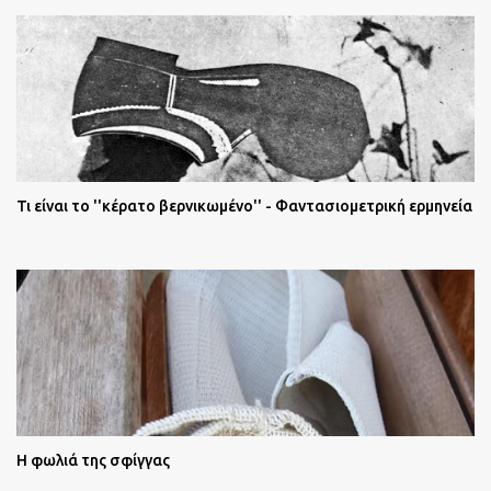
Τι είναι το ''κέρατο βερνικωμένο'' - Φαντασιομετρική ερμηνεία
Η φωλιά της σφίγγας