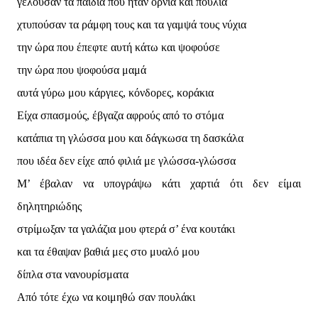
γελούσαν τα παιδιά που ήταν όρνια και πουλιά
χτυπούσαν τα ράμφη τους και τα γαμψά τους νύχια
την ώρα που έπεφτε αυτή κάτω και ψοφούσε
την ώρα που ψοφούσα μαμά
αυτά γύρω μου κάργιες, κόνδορες, κοράκια
Είχα σπασμούς, έβγαζα αφρούς από το στόμα
κατάπια τη γλώσσα μου και δάγκωσα τη δασκάλα
που ιδέα δεν είχε από φιλιά με γλώσσα-γλώσσα
Μ’ έβαλαν να υπογράψω κάτι χαρτιά ότι δεν είμαι
δηλητηριώδης
στρίμωξαν τα γαλάζια μου φτερά σ’ ένα κουτάκι
και τα έθαψαν βαθιά μες στο μυαλό μου
δίπλα στα νανουρίσματα
Από τότε έχω να κοιμηθώ σαν πουλάκι