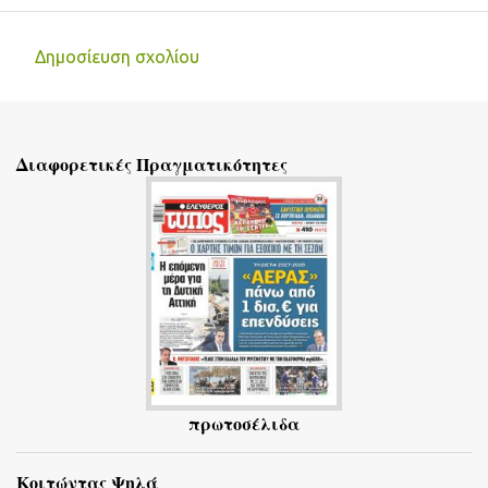
Δημοσίευση σχολίου
Σ
χ
ό
Διαφορετικές Πραγματικότητες
λ
ι
α
πρωτοσέλιδα
Κοιτώντας Ψηλά