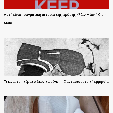
Αυτή είναι πραγματική ιστορία της φράσης Κλάιν Μάιν ή Clain
Main
Τι είναι το ''κέρατο βερνικωμένο'' - Φαντασιομετρική ερμηνεία