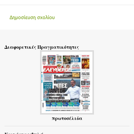
Δημοσίευση σχολίου
Σ
χ
ό
Διαφορετικές Πραγματικότητες
λ
ι
α
πρωτοσέλιδα