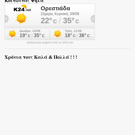
Κοιτώντας Ψηλά
πρόγνωση καιρού από το k24.net
Χρόνια τους Καλά & Πολλά ! ! !