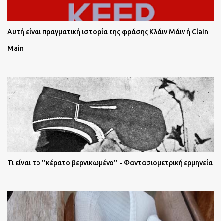
Αυτή είναι πραγματική ιστορία της φράσης Κλάιν Μάιν ή Clain
Main
Τι είναι το ''κέρατο βερνικωμένο'' - Φαντασιομετρική ερμηνεία