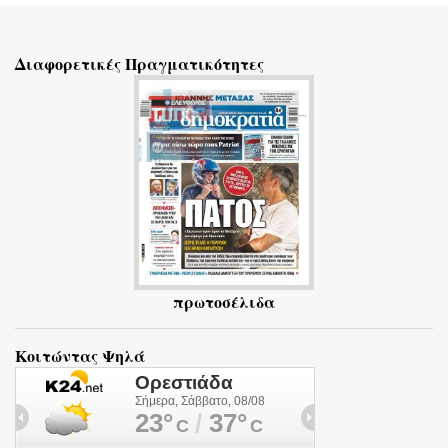
χ
ό
Διαφορετικές Πραγματικότητες
λ
ι
α
πρωτοσέλιδα
Κοιτώντας Ψηλά