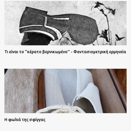
Τι είναι το ''κέρατο βερνικωμένο'' - Φαντασιομετρική ερμηνεία
Η φωλιά της σφίγγας