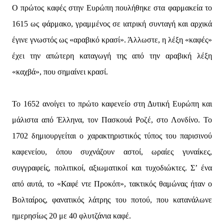
Ο πρώτος καφές στην Ευρώπη πουλήθηκε στα φαρμακεία το
1615 ως φάρμακο, γραμμένος σε ιατρική συνταγή και αρχικά
έγινε γνωστός ως «αραβικό κρασί». Άλλωστε, η λέξη «καφές»
έχει την απώτερη καταγωγή της από την αραβική λέξη
«καχβά», που σημαίνει κρασί.
Το 1652 ανοίγει το πρώτο καφενείο στη Δυτική Ευρώπη και
μάλιστα από Έλληνα, τον Πασκουά Ροζέ, στο Λονδίνο. Το
1702 δημιουργείται ο χαρακτηριστικός τύπος του παρισινού
καφενείου, όπου συχνάζουν αστοί, ωραίες γυναίκες,
συγγραφείς, πολιτικοί, αξιωματικοί και τυχοδιώκτες. Σ’ ένα
από αυτά, το «Καφέ ντε Προκόπ», τακτικός θαμώνας ήταν ο
Βολταίρος, φανατικός λάτρης του ποτού, που κατανάλωνε
ημερησίως 20 με 40 φλυτζάνια καφέ.