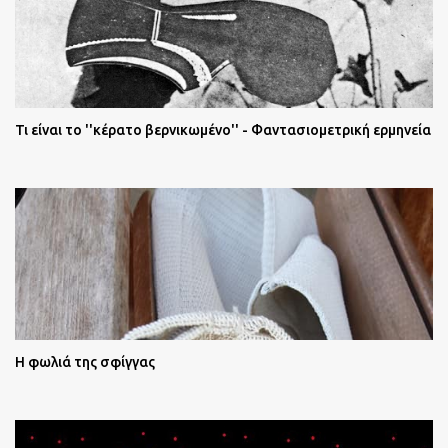
Τι είναι το ''κέρατο βερνικωμένο'' - Φαντασιομετρική ερμηνεία
Η φωλιά της σφίγγας