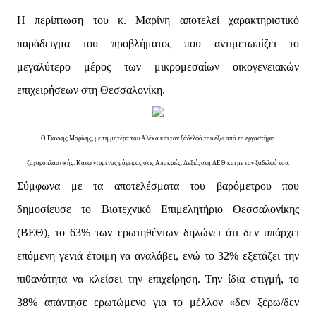
Η περίπτωση του κ. Μαρίνη αποτελεί χαρακτηριστικό
παράδειγμα του προβλήματος που αντιμετωπίζει το
μεγαλύτερο μέρος των μικρομεσαίων οικογενειακών
επιχειρήσεων στη Θεσσαλονίκη.
Ο Γιάννης Μαρίνης, με τη μητέρα του Αλέκα και τον ξάδελφό του έξω από το εργαστήριο
ζαχαροπλαστικής. Κάτω ντυμένος μάγειρας στις Αποκριές. Δεξιά, στη ΔΕΘ και με τον ξάδελφό του.
Σύμφωνα με τα αποτελέσματα του βαρόμετρου που
δημοσίευσε το Βιοτεχνικό Επιμελητήριο Θεσσαλονίκης
(ΒΕΘ), το 63% των ερωτηθέντων δηλώνει ότι δεν υπάρχει
επόμενη γενιά έτοιμη να αναλάβει, ενώ το 32% εξετάζει την
πιθανότητα να κλείσει την επιχείρηση. Την ίδια στιγμή, το
38% απάντησε ερωτώμενο για το μέλλον «δεν ξέρω/δεν