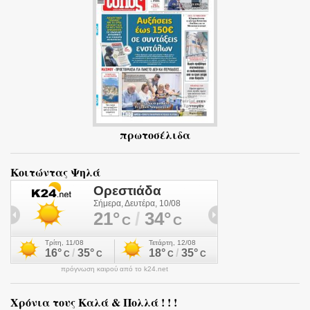
α
πρωτοσέλιδα
Κοιτώντας Ψηλά
πρόγνωση καιρού από το k24.net
Χρόνια τους Καλά & Πολλά ! ! !