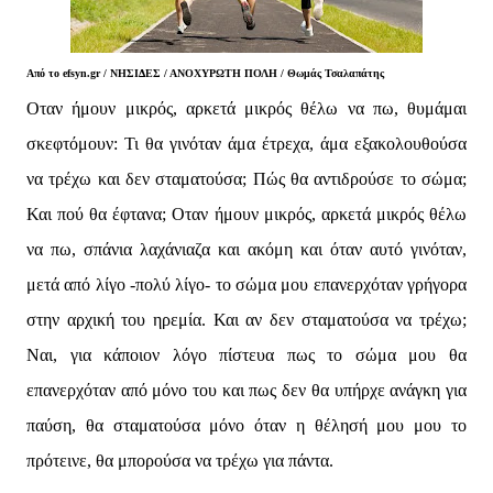
Από το
efsyn.gr /
ΝΗΣΙΔΕΣ / ΑΝΟΧΥΡΩΤΗ ΠΟΛΗ /
Θωμάς Τσαλαπάτης
Οταν ήμουν μικρός, αρκετά μικρός θέλω να πω, θυμάμαι
σκεφτόμουν: Τι θα γινόταν άμα έτρεχα, άμα εξακολουθούσα
να τρέχω και δεν σταματούσα; Πώς θα αντιδρούσε το σώμα;
Και πού θα έφτανα; Οταν ήμουν μικρός, αρκετά μικρός θέλω
να πω, σπάνια λαχάνιαζα και ακόμη και όταν αυτό γινόταν,
μετά από λίγο -πολύ λίγο- το σώμα μου επανερχόταν γρήγορα
στην αρχική του ηρεμία. Και αν δεν σταματούσα να τρέχω;
Ναι, για κάποιον λόγο πίστευα πως το σώμα μου θα
επανερχόταν από μόνο του και πως δεν θα υπήρχε ανάγκη για
παύση, θα σταματούσα μόνο όταν η θέλησή μου μου το
πρότεινε, θα μπορούσα να τρέχω για πάντα.