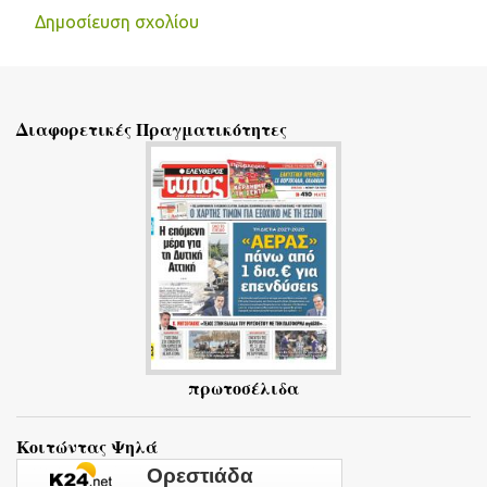
Δημοσίευση σχολίου
Σ
χ
ό
Διαφορετικές Πραγματικότητες
λ
ι
α
πρωτοσέλιδα
Κοιτώντας Ψηλά