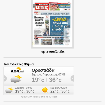
ι
α
πρωτοσέλιδα
Κοιτώντας Ψηλά
πρόγνωση καιρού από το k24.net