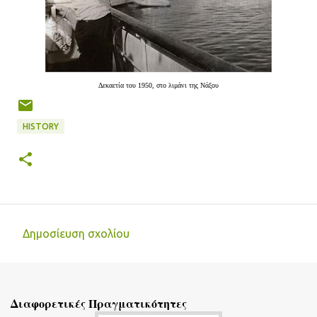
Δεκαετία του 1950, στο λιμάνι της Νάξου
HISTORY
Δημοσίευση σχολίου
Σ
χ
ό
Διαφορετικές Πραγματικότητες
λ