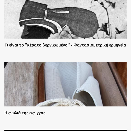
Τι είναι το ''κέρατο βερνικωμένο'' - Φαντασιομετρική ερμηνεία
Η φωλιά της σφίγγας