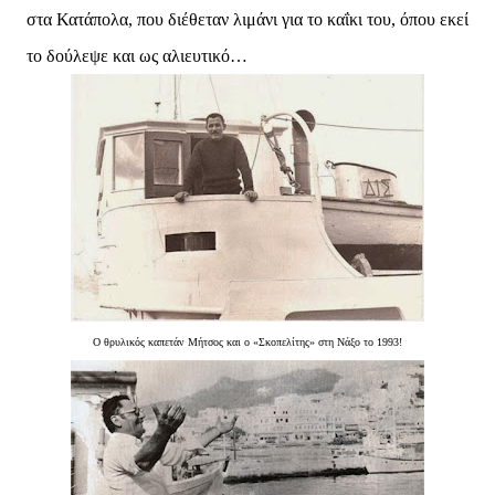
στα Κατάπολα, που διέθεταν λιμάνι για το καΐκι του, όπου εκεί
το δούλεψε και ως αλιευτικό…
Ο θρυλικός καπετάν Μήτσος και ο «Σκοπελίτης» στη Νάξο το 1993!