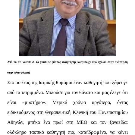
Από το f/b vaterlo & το youtube (τίτλος ανάρτησης keeplife.gr από σχόλιο στην ανάρτηση
στην πλατφόρμα)
Στο 5ο έτος της Ιατρικής θυμάμαι έναν καθηγητή που ξέφευγε
από τα τετριμμένα. Μιλούσε για τον θάνατο και μας έλεγε ότι
είναι «μυστήριο». Μερικά χρόνια αργότερα, όντας
ειδικευόμενος στη Θεραπευτική Κλινική του Πανεπιστημίου
Αθηνών, μπήκα ένα πρωί στη ΜΕΘ και τον ξαναείδα:
ολόκληρο τακτικό καθηγητή πια, καταϊδρωμένο, να κάνει