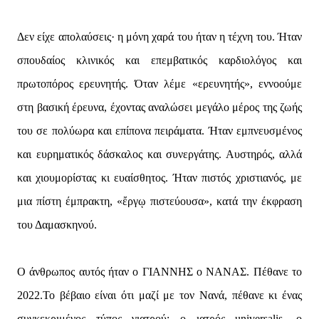
Δεν είχε απολαύσεις· η μόνη χαρά του ήταν η τέχνη του. Ήταν
σπουδαίος κλινικός και επεμβατικός καρδιολόγος και
πρωτοπόρος ερευνητής. Όταν λέμε «ερευνητής», εννοούμε
στη βασική έρευνα, έχοντας αναλώσει μεγάλο μέρος της ζωής
του σε πολύωρα και επίπονα πειράματα. Ήταν εμπνευσμένος
και ευρηματικός δάσκαλος και συνεργάτης. Αυστηρός, αλλά
και χιουμορίστας κι ευαίσθητος. Ήταν πιστός χριστιανός, με
μια πίστη έμπρακτη, «ἔργῳ πιστεύουσα», κατά την έκφραση
του Δαμασκηνού.
Ο άνθρωπος αυτός ήταν ο ΓΙΑΝΝΗΣ ο ΝΑΝΑΣ. Πέθανε το
2022.Το βέβαιο είναι ότι μαζί με τον Νανά, πέθανε κι ένας
συγκεκριμένος τύπος γιατρού: ο ιατρός universalis, ο