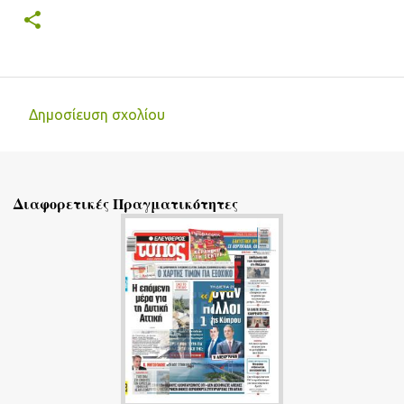
Δημοσίευση σχολίου
Σ
χ
ό
Διαφορετικές Πραγματικότητες
λ
ι
α