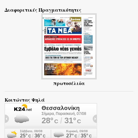
ό
Διαφορετικές Πραγματικότητες
λ
ι
α
πρωτοσέλιδα
Κοιτώντας Ψηλά