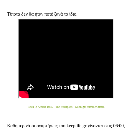
Τίποτα δεν θα ήταν ποτέ ξανά το ίδιο.
Rock in Athens 1985 - The Stranglers - Midnight summer dream
Καθημερινά οι αναρτήσεις του keeplife.gr γίνονται στις 06:00,