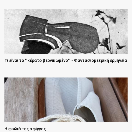
Τι είναι το ''κέρατο βερνικωμένο'' - Φαντασιομετρική ερμηνεία
Η φωλιά της σφίγγας