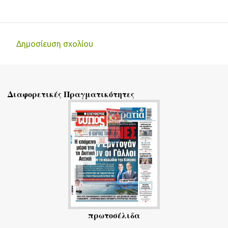
Δημοσίευση σχολίου
Σ
χ
ό
Διαφορετικές Πραγματικότητες
λ
ι
α
πρωτοσέλιδα