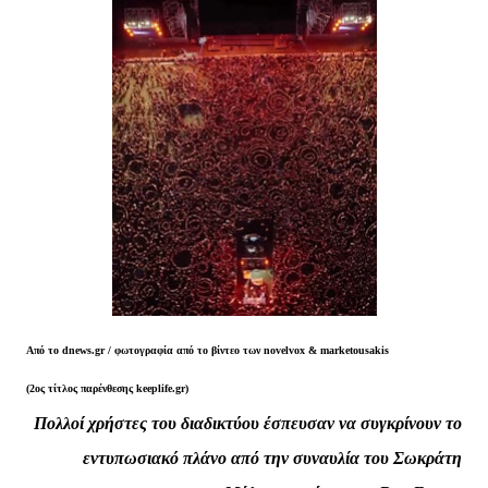
Από το dnews.gr / φωτογραφία από το βίντεο των novelvox & marketousakis
(2ος τίτλος παρένθεσης keeplife.gr)
Πολλοί χρήστες του διαδικτύου έσπευσαν να συγκρίνουν το
εντυπωσιακό πλάνο από την συναυλία του Σωκράτη