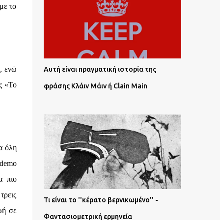
με το
, ενώ
Αυτή είναι πραγματική ιστορία της
ς «Το
φράσης Κλάιν Μάιν ή Clain Main
α όλη
 demo
α πιο
τρεις
Τι είναι το ''κέρατο βερνικωμένο'' -
ωή σε
Φαντασιομετρική ερμηνεία