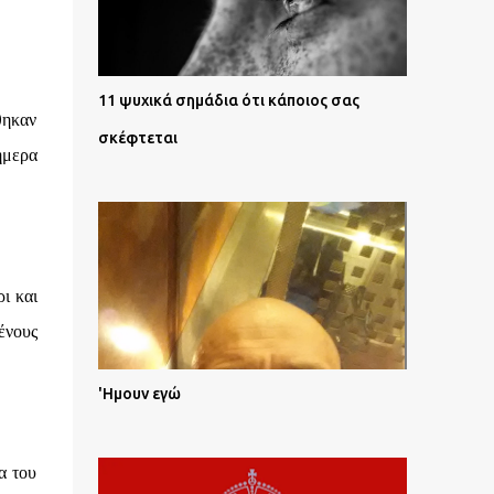
11 ψυχικά σημάδια ότι κάποιος σας
θηκαν
σκέφτεται
ήμερα
ι και
ένους
'Ημουν εγώ
α του