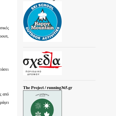
σικές
ρουπ,
εάσει
The Project / running365.gr
ς από
ράγει