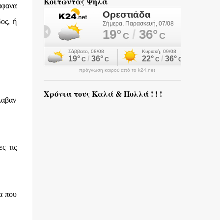
Κοιτώντας Ψηλά
άφανα
ος, ή
πρόγνωση καιρού από το k24.net
Χρόνια τους Καλά & Πολλά ! ! !
λαβαν
ς τις
α που