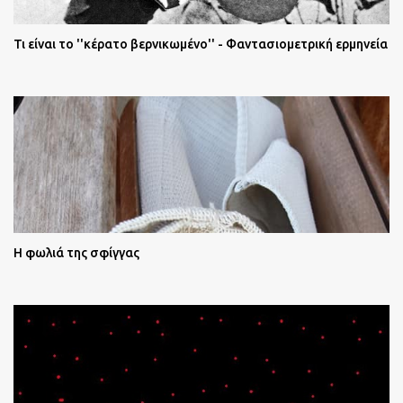
Τι είναι το ''κέρατο βερνικωμένο'' - Φαντασιομετρική ερμηνεία
Η φωλιά της σφίγγας