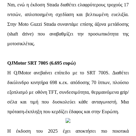
Nm, ενώ η έκδοση Strada διαθέτει ελαφρύτερους τροχούς 17
ιντσών, απλοποιημένη σχεδίαση και βελτιωμένη ευελιξία.
Στην Moto Guzzi Strada συναντάμε επίσης άξονα μετάδοσης
(shaft drive) που αναβαθμίζει την προσωπικότητα της
μοτοσικλέτας.
QJMotor SRT 700S (6.695 ευρώ)
Η QJMotor ανεβαίνει επίπεδο με το SRT 700S. Διαθέτει
δικύλινδρο κινητήρα 698 κ.εκ. απόδοσης 70 ίππων, πλούσιο
εξοπλισμό με οθόνη TFT, συνδεσιμότητα, θερμαινόμενα grip/
σέλα και τιμή που δυσκολεύει κάθε ανταγωνιστή. Μια
πρόταση-έκπληξη που κερδίζει έδαφος και στην Ευρώπη.
Η έκδοση του 2025 έχει αποκτήσει πιο ποιοτικά