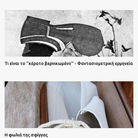
Τι είναι το ''κέρατο βερνικωμένο'' - Φαντασιομετρική ερμηνεία
Η φωλιά της σφίγγας