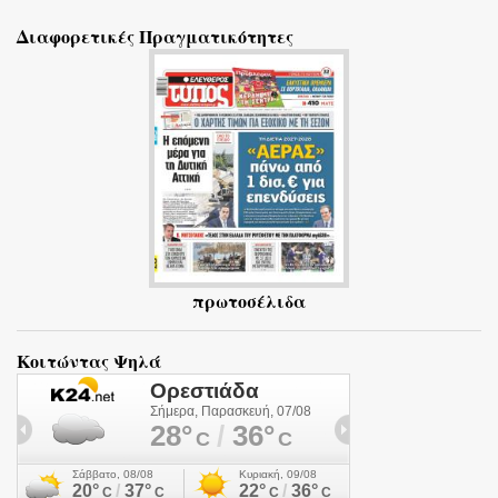
ό
Διαφορετικές Πραγματικότητες
λ
ι
α
πρωτοσέλιδα
Κοιτώντας Ψηλά