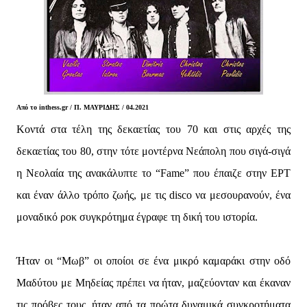
Από το
inthess.gr / Π. ΜΑΥΡΙΔΗΣ / 04.2021
Κοντά στα τέλη της δεκαετίας του 70 και στις αρχές της
δεκαετίας του 80, στην τότε μοντέρνα Νεάπολη που σιγά-σιγά
η Νεολαία της ανακάλυπτε το “Fame” που έπαιζε στην ΕΡΤ
και έναν άλλο τρόπο ζωής, με τις disco να μεσουρανούν, ένα
μοναδικό ροκ συγκρότημα έγραφε τη δική του ιστορία.
Ήταν οι “Μωβ” οι οποίοι σε ένα μικρό καμαράκι στην οδό
Μαδύτου με Μηδείας πρέπει να ήταν, μαζεύονταν και έκαναν
τις πρόβες τους, ήταν από τα πρώτα δυναμικά συγκροτήματα