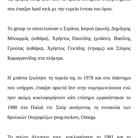
που έπαιξαν hard rock με την ευρεία έννοια του όρου.
To group το αποτελούσαν ο Στράτος Ιατρού (φωνή), Δημήτρης
Μπουρμάς (κιθάρα), Χρήστος Παυλίδης (μπάσο), Βασίλης
Γρούτας (κιθάρα), Χρήστος Γεκτίδης (ντραμς) και Σπύρος
Καραγιαννίδης στα πλήκτρα.
Η μπάντα ξεκίνησε τη πορεία της το 1978 και στο διάστημα
που υπήρχαν, έπαιξαν αρκετά live στην συμπρωτεύουσα ενώ
πριν ακόμη κυκλοφορήσουν κάτι επίσημα εμφανίστηκαν το
1980 στο Παλαί ντε Σπόρ ανοίγοντας τη συναυλία των
θρυλικών Ουγγαρέζων prog-rockers, Οmega.
Το πρώτο άλμπουμ τους, κυκλοφόρησε το 1981 και το