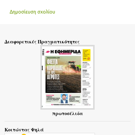
Δημοσίευση σχολίου
Σ
χ
ό
Διαφορετικές Πραγματικότητες
λ
ι
α
πρωτοσέλιδα
Κοιτώντας Ψηλά