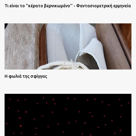
Τι είναι το ''κέρατο βερνικωμένο'' - Φαντασιομετρική ερμηνεία
Η φωλιά της σφίγγας