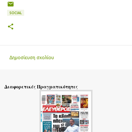
SOCIAL
Δημοσίευση σχολίου
Σ
χ
ό
Διαφορετικές Πραγματικότητες
λ
ι
α