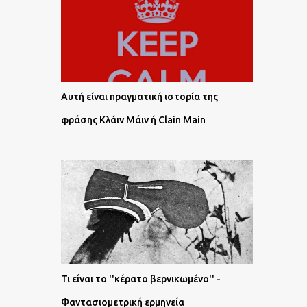
Αυτή είναι πραγματική ιστορία της
φράσης Κλάιν Μάιν ή Clain Main
Τι είναι το ''κέρατο βερνικωμένο'' -
Φαντασιομετρική ερμηνεία