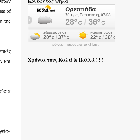
Κοιτώντας Ψηλά
θετων
ets of
η της
πρόγνωση καιρού από το k24.net
τικές
Χρόνια τους Καλά & Πολλά ! ! !
ν και
λούσια
γεία»