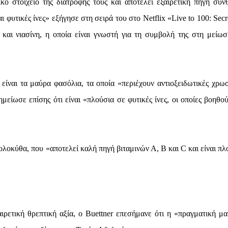
ικό στοιχείο της διατροφής τους και αποτελεί εξαιρετική πηγή σύν
φυτικές ίνες» εξήγησε στη σειρά του στο Netflix «Live to 100: Secr
και νιασίνη, η οποία είναι γνωστή για τη συμβολή της στη μείωσ
είναι τα μαύρα φασόλια, τα οποία «περιέχουν αντιοξειδωτικές χρωσ
μείωσε επίσης ότι είναι «πλούσια σε φυτικές ίνες, οι οποίες βοηθού
κολοκύθα, που «αποτελεί καλή πηγή βιταμινών Α, Β και C και είναι π
ιρετική θρεπτική αξία, ο Buettner επεσήμανε ότι η «πραγματική μα